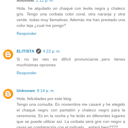
Anónimo
2:12 p. m.
Hola, he alquilado un chaqué con levita negra y chaleco
gris. Tengo una corbata color coral, otra naranja y otra
verde, todas muy llamativas. Además me han prestado una
color teja ¿cual me pongo?
Responder
ELITISTA
4:22 p. m.
Si no las veo es difícil pronunciarse...pero tienes
muchísimas opciones
Responder
Unknown
9:14 p. m.
Hola, felicidades por este blog.
Tengo una consulta. En noviembre me casaré y he elegido
el chaqué negro con pantalón y chaleco negro para la
ceremonia. Es en la noche y he leído en diferentes lugares
que se puede utilizar así. La corbata será gris con negro a
rayas en combinación con el pañuelo... estará bien????