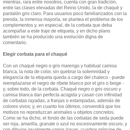
mientras, rara entre nosotros, cuenta con gran tradición,
entre las clases elevadas del Reino Unido, la de chaqué y
pantalón gris claro. Para usuarios poco familiarizados con la
prenda, la inmensa mayoría, se plantea el problema de los
complementos y, en especial, de la corbata que deba
acompañar a este traje de etiqueta, y en dicho plano
también se ha producido una evolución digna de
comentario.
Elegir corbata para el chaqué
Con un chaqué negro o gris marengo y habitual camisa
blanca, la nota de color, sin quebrar la solemnidad y
elegancia de la etiqueta queda a cargo del chaleco - puede
reemplazarse el negro de ribete blanco por el gris o beige -
y, sobre todo, de la corbata. Chaqué negro o gris oscuro y
camisa blanca dan perfecta acogida y casan con infinidad
de corbatas rayadas, a franjas o estampadas, además de
colores vivos; y, en cuanto los últimos, convendrá que los
motivos no reproduzcan animales u objetos concretos.
Como se ha dicho, el fondo de las corbatas de seda puede
ser roja, amarilla, granate o azul no excesivamente oscuro, y
con dibujos igualmente varios (rayas, cuadros príncipe de