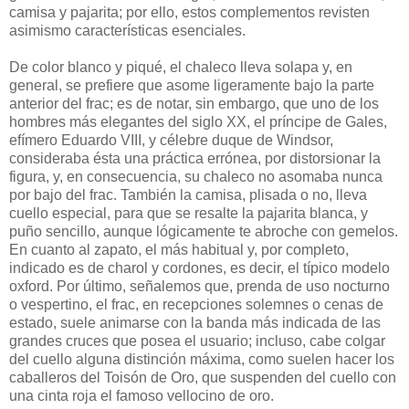
camisa y pajarita; por ello, estos complementos revisten
asimismo características esenciales.
De color blanco y piqué, el chaleco lleva solapa y, en
general, se prefiere que asome ligeramente bajo la parte
anterior del frac; es de notar, sin embargo, que uno de los
hombres más elegantes del siglo XX, el príncipe de Gales,
efímero Eduardo VIII, y célebre duque de Windsor,
consideraba ésta una práctica errónea, por distorsionar la
figura, y, en consecuencia, su chaleco no asomaba nunca
por bajo del frac. También la camisa, plisada o no, lleva
cuello especial, para que se resalte la pajarita blanca, y
puño sencillo, aunque lógicamente te abroche con gemelos.
En cuanto al zapato, el más habitual y, por completo,
indicado es de charol y cordones, es decir, el típico modelo
oxford. Por último, señalemos que, prenda de uso nocturno
o vespertino, el frac, en recepciones solemnes o cenas de
estado, suele animarse con la banda más indicada de las
grandes cruces que posea el usuario; incluso, cabe colgar
del cuello alguna distinción máxima, como suelen hacer los
caballeros del Toisón de Oro, que suspenden del cuello con
una cinta roja el famoso vellocino de oro.