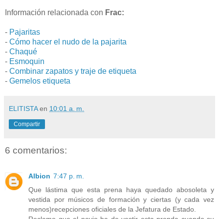
Información relacionada con
Frac:
-
Pajaritas
-
Cómo hacer el nudo de la pajarita
-
Chaqué
-
Esmoquin
-
Combinar zapatos y traje de etiqueta
-
Gemelos etiqueta
ELITISTA
en
10:01 a. m.
Compartir
6 comentarios:
Albion
7:47 p. m.
Que lástima que esta prena haya quedado abosoleta y
vestida por músicos de formación y ciertas (y cada vez
menos)recepciones oficiales de la Jefatura de Estado.
Reclamo que el novio ha de vestir esta prenda cuando su