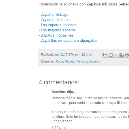
Información relacionada con
Zapatos náuticos Seba
-
Zapatos Sebago
-
Zapatos náuticos
-
Los zapatos ingleses
-
Los mejores zapatos
-
Zapatos mocasines
-
Zapatillas de esparto o alpargatas
Publicado por
ELITISTA
en
4:22 p. m.
Etiquetas:
Ropa
,
Sebago
,
Verano
,
Zapatos
4 comentarios:
Anónimo dijo...
Personalmente soy un fan de los náuticos de Seba
pero claro, peor sería ir calzado con zapatillas de
Y aunque los Sebago no son lo que eran (ahora 
la altura. Sólo he tenido un par de mocasines de 
unos Sebago.
7:44 p. m.