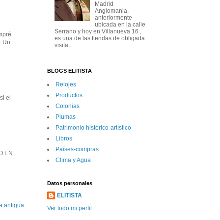
Madrid
Anglomania,
anteriormente
ubicada en la calle
Serrano y hoy en Villanueva 16 ,
mpré
es una de las tiendas de obligada
. Un
visita...
BLOGS ELITISTA
Relojes
Productos
i el
Colonias
Plumas
Patrimonio histórico-artí­stico
Libros
Paí­ses-compras
O EN
Clima y Agua
Datos personales
ELITISTA
a antigua
Ver todo mi perfil