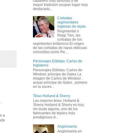
caballero más famosas y de
mayor tradición ocupan lugar muy
destacado...
Corbatas
regimentales
inglesas de rayas
Regimental o
Repp Ties, las
corbatas de los
regimientos británicos El origen
de las corbatas de rayas oblicuas
conocidas como Re...
Personajes Elitistas: Carlos de
Inglaterra
Personajes Elitistas: Carlos de
Windsor, príncipe de Gales La
imagen de Carlos de Windsor ,
actual príncipe de Gales , primero
en la suces...
Telas Holland & Sherry
Las mejores telas: Holland &
..
Sherry Holland & Sherry es hoy,
sin duda alguna, uno de los
fabricantes de tejidos más
n a
prestigiosos d...
arte
Anglomania
Anglomania en