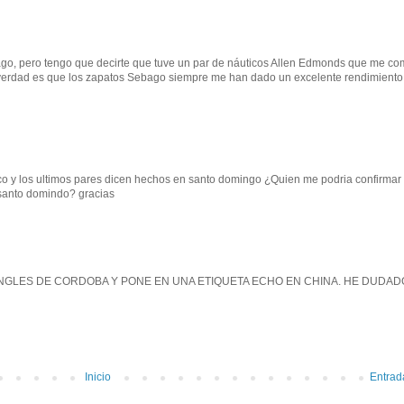
go, pero tengo que decirte que tuve un par de náuticos Allen Edmonds que me co
 verdad es que los zapatos Sebago siempre me han dado un excelente rendimiento
 y los ultimos pares dicen hechos en santo domingo ¿Quien me podria confirmar s
santo domindo? gracias
INGLES DE CORDOBA Y PONE EN UNA ETIQUETA ECHO EN CHINA. HE DUDAD
Inicio
Entrad