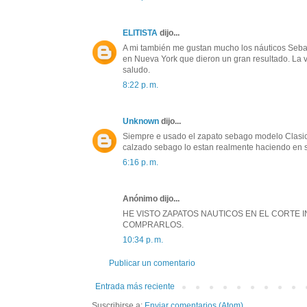
ELITISTA
dijo...
A mi también me gustan mucho los náuticos Seba
en Nueva York que dieron un gran resultado. La
saludo.
8:22 p. m.
Unknown
dijo...
Siempre e usado el zapato sebago modelo Clasico
calzado sebago lo estan realmente haciendo en 
6:16 p. m.
Anónimo dijo...
HE VISTO ZAPATOS NAUTICOS EN EL CORTE 
COMPRARLOS.
10:34 p. m.
Publicar un comentario
Entrada más reciente
Suscribirse a:
Enviar comentarios (Atom)