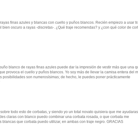
rayas finas azules y blancas con cuello y puños blancos. Recién empiezo a usar tr
zul bien oscuro a rayas -discretas-. ¿Qué traje recomendas? y ¿con qué color de co
puño blanco de rayas finas azules puede dar la impresión de vestir más que una q
que provoca el cuello y puños blancos. Yo soy más de llevar la camisa entera del 
las posibilidades son numerosísimas; de hecho, le puedes poner prácticamente
?
 sobre todo esto de corbatas, y siendo yo un total novato quisiera que me ayudaras
rdes claras con blanco puedo combinar una corbata rosada, o que corbata me
as blancas que corbata puedo utilizar, en ambas con traje negro. GRACIAS