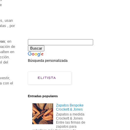
se
es, usan
tas , por
yas
; en
nación de
alten en
cción.
Búsqueda personalizada
l del
estir,
a con el
Entradas populares
Zapatos Bespoke
Crockett & Jones
Zapatos a medida
Crockett & Jones
Entre las firmas de
zapatos para