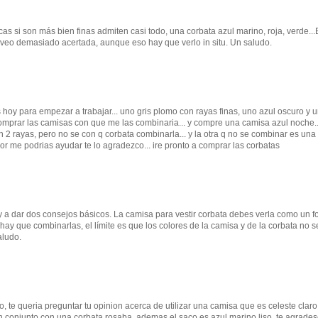
as si son más bien finas admiten casi todo, una corbata azul marino, roja, verde..
 veo demasiado acertada, aunque eso hay que verlo in situ. Un saludo.
jes hoy para empezar a trabajar... uno gris plomo con rayas finas, uno azul oscuro y 
comprar las camisas con que me las combinaria... y compre una camisa azul noche..
 2 rayas, pero no se con q corbata combinarla... y la otra q no se combinar es una
or me podrias ayudar te lo agradezco... ire pronto a comprar las corbatas
 a dar dos consejos básicos. La camisa para vestir corbata debes verla como un f
 hay que combinarlas, el límite es que los colores de la camisa y de la corbata no s
aludo.
acio, te queria preguntar tu opinion acerca de utilizar una camisa que es celeste clar
n conjunto con una corbata rosaba, ademas el saco es azul marino liso, te agrade