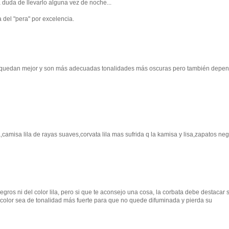
a duda de llevarlo alguna vez de noche...
 del "pera" por excelencia.
re quedan mejor y son más adecuadas tonalidades más oscuras pero también depe
amisa lila de rayas suaves,corvata lila mas sufrida q la kamisa y lisa,zapatos neg
negros ni del color lila, pero si que te aconsejo una cosa, la corbata debe destacar 
 color sea de tonalidad más fuerte para que no quede difuminada y pierda su