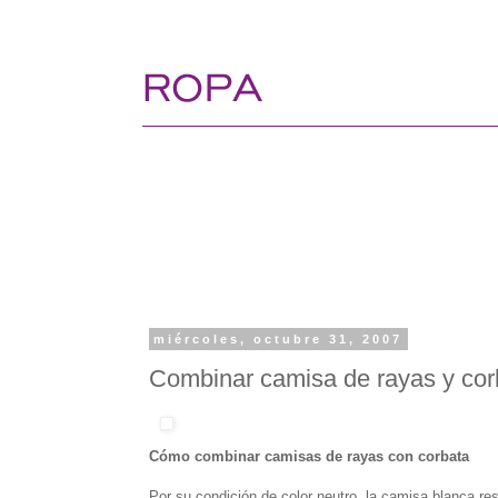
miércoles, octubre 31, 2007
Combinar camisa de rayas y cor
Cómo combinar camisas de rayas con corbata
Por su condición de color neutro, la camisa blanca re