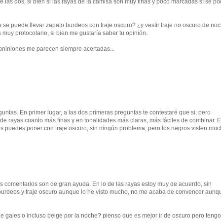
las dos, si bien si las rayas de la camisa son muy finas y poco marcadas sí se po
se puede llevar zapato burdeos con traje oscuro? ¿y vestir traje no oscuro de noc
 muy protocolario, si bien me gustaría saber tu opinión.
pniniones me parecen siempre acertadas...
guntas. En primer lugar, a las dos primeras preguntas te contestaré que si, pero
 de rayas cuanto más finas y en tonalidades más claras, más fáciles de combinar. 
os puedes poner con traje oscuro, sin ningún problema, pero los negros visten mu
tus comentarios son de gran ayuda. En lo de las rayas estoy muy de acuerdo, sin
rdeos y traje oscuro aunque lo he visto mucho, no me acaba de convencer aunq
 de gales o incluso beige por la noche? pienso que es mejor ir de oscuro pero teng