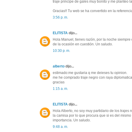
traje príncipe de gales muy bonito y me planteo l
Gracias!! Tu web se ha convertido en la referencia
3:56 p. m.
ELITISTA
dijo...
Hola Manuel, tienes razón, por la noche siemp
de la ocasión en cuestión. Un saludo.
10:30 p. m.
alberto
dijo...
estimado:me gustaria q me deieses tu opinion.
me he comprado traje negro con raya diplomatica,c
gracias
1:15 a. m.
ELITISTA
dijo...
Hola Alberto, no soy muy partidario de los trajes 
la camisa por lo que procura que si es del mismo
importancia. Un saludo.
9:48 a. m.