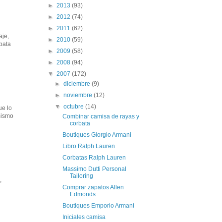
►
2013
(93)
►
2012
(74)
►
2011
(62)
aje,
►
2010
(59)
rbata
►
2009
(58)
►
2008
(94)
▼
2007
(172)
►
diciembre
(9)
►
noviembre
(12)
▼
octubre
(14)
ue lo
mismo
Combinar camisa de rayas y
corbata
Boutiques Giorgio Armani
Libro Ralph Lauren
Corbatas Ralph Lauren
Massimo Dutti Personal
Tailoring
,
Comprar zapatos Allen
Edmonds
Boutiques Emporio Armani
Iniciales camisa