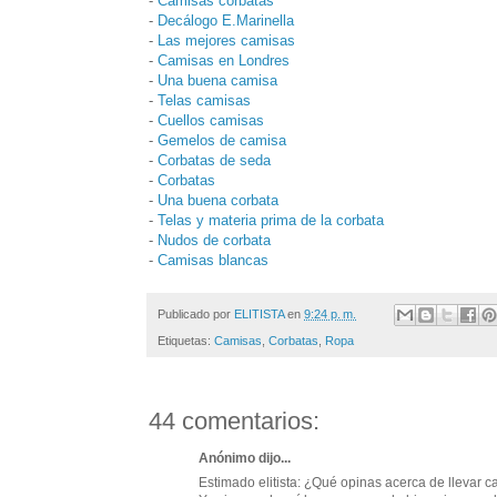
-
Camisas corbatas
-
Decálogo E.Marinella
-
Las mejores camisas
-
Camisas en Londres
-
Una buena camisa
-
Telas camisas
-
Cuellos camisas
-
Gemelos de camisa
-
Corbatas de seda
-
Corbatas
-
Una buena corbata
-
Telas y materia prima de la corbata
-
Nudos de corbata
-
Camisas blancas
Publicado por
ELITISTA
en
9:24 p. m.
Etiquetas:
Camisas
,
Corbatas
,
Ropa
44 comentarios:
Anónimo dijo...
Estimado elitista: ¿Qué opinas acerca de llevar 