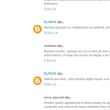
antemano
3:19 a. m.
ELITISTA
dijo...
Muchas gracias!! La combinación es perfecta, ni
12:41 p. m.
Anónimo dijo...
Buenas noches.. aunque se q es un foro de solo 
sobre blanco, un traje gris oscuro sin llegar a se
5:32 a. m.
ELITISTA
dijo...
Habría que verlo...sólo pondría algún reparo a l
9:26 a. m.
oscar pascual dijo...
Primero quiero agradecerte el tema porque he a
comprado una camisa de rayas verticales lilas y b