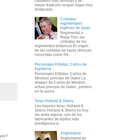
caballero más famosas y de
mayor tradición ocupan lugar muy
destacado...
Corbatas
regimentales
inglesas de rayas
Regimental o
Repp Ties, las
corbatas de los
regimientos británicos El origen
de las corbatas de rayas oblicuas
conocidas como Re...
Personajes Elitistas: Carlos de
Inglaterra
Personajes Elitistas: Carlos de
Windsor, príncipe de Gales La
imagen de Carlos de Windsor ,
actual príncipe de Gales , primero
en la suces...
Telas Holland & Sherry
Las mejores telas: Holland &
Sherry Holland & Sherry es hoy,
sin duda alguna, uno de los
fabricantes de tejidos más
prestigiosos d...
Anglomania
ayas?
Anglomania en