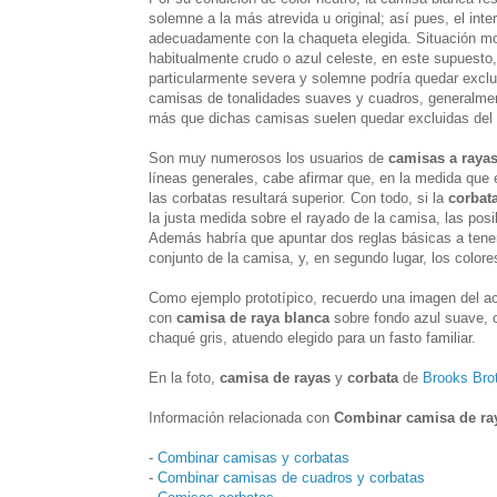
solemne a la más atrevida u original; así pues, el int
adecuadamente con la chaqueta elegida. Situación mod
habitualmente crudo o azul celeste, en este supuesto
particularmente severa y solemne podría quedar exclu
camisas de tonalidades suaves y cuadros, generalment
más que dichas camisas suelen quedar excluidas del t
Son muy numerosos los usuarios de
camisas a raya
líneas generales, cabe afirmar que, en la medida que e
las corbatas resultará superior. Con todo, si la
corbat
la justa medida sobre el rayado de la camisa, las posi
Además habría que apuntar dos reglas básicas a tener 
conjunto de la camisa, y, en segundo lugar, los color
Como ejemplo prototípico, recuerdo una imagen del act
con
camisa de raya blanca
sobre fondo azul suave, c
chaqué gris, atuendo elegido para un fasto familiar.
En la foto,
camisa de rayas
y
corbata
de
Brooks Bro
Información relacionada con
Combinar camisa de ray
-
Combinar camisas y corbatas
-
Combinar camisas de cuadros y corbatas