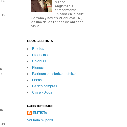
dría
Madrid
Anglomania,
anteriormente
ubicada en la calle
he,
Serrano y hoy en Villanueva 16 ,
es una de las tiendas de obligada
visita...
BLOGS ELITISTA
Relojes
Productos
Colonias
Plumas
En
Patrimonio histórico-artí­stico
cho
Libros
Paí­ses-compras
Clima y Agua
Datos personales
ue
ELITISTA
Ver todo mi perfil
o un