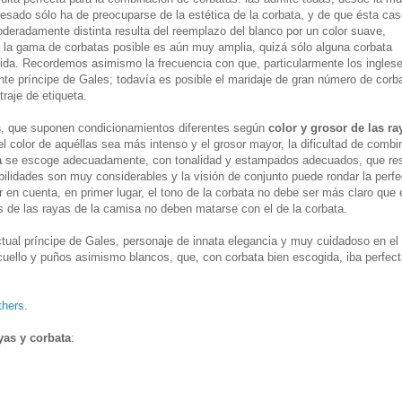
eresado sólo ha de preocuparse de la estética de la corbata, y de que ésta ca
eradamente distinta resulta del reemplazo del blanco por un color suave,
, la gama de corbatas posible es aún muy amplia, quizá sólo alguna corbata
ida. Recordemos asimismo la frecuencia con que, particularmente los ingles
e príncipe de Gales; todavía es posible el maridaje de gran número de corba
raje de etiqueta.
s
, que suponen condicionamientos diferentes según
color y grosor de las ra
l color de aquéllas sea más intenso y el grosor mayor, la dificultad de combi
a
se escoge adecuadamente, con tonalidad y estampados adecuados, que res
bilidades son muy considerables y la visión de conjunto puede rondar la perfe
en cuenta, en primer lugar, el tono de la corbata no debe ser más claro que e
es de las rayas de la camisa no deben matarse con el de la corbata.
ual príncipe de Gales, personaje de innata elegancia y muy cuidadoso en el v
uello y puños asimismo blancos, que, con corbata bien escogida, iba perfect
thers
.
as y corbata
: