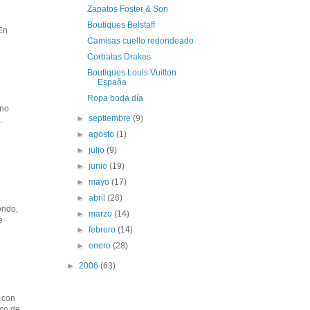
Zapatos Foster & Son
Boutiques Belstaff
.En
Camisas cuello redondeado
Corbatas Drakes
Boutiques Louis Vuitton
España
Ropa boda día
uno
►
septiembre
(9)
.
►
agosto
(1)
►
julio
(9)
►
junio
(19)
►
mayo
(17)
►
abril
(26)
ondo,
►
marzo
(14)
e
►
febrero
(14)
►
enero
(28)
►
2006
(63)
o con
sco de