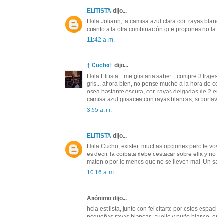
ELITISTA
dijo...
Hola Johann, la camisa azul clara con rayas blanc
cuanto a la otra combinación que propones no la
11:42 a. m.
† Cucho†
dijo...
Hola Elitista... me gustaria saber... compre 3 tra
gris... ahora bien, no pense mucho a la hora de 
osea bastante oscura, con rayas delgadas de 2 en
camisa azul grisacea con rayas blancas, si porfav
3:55 a. m.
ELITISTA
dijo...
Hola Cucho, existen muchas opciones pero te voy
es decir, la corbata debe destacar sobre ella y no
maten o por lo menos que no se lleven mal. Un s
10:16 a. m.
Anónimo dijo...
hola estilista, junto con felicitarte por estes esp
pequeñas rayas blancas, cuello y puño blanco, e