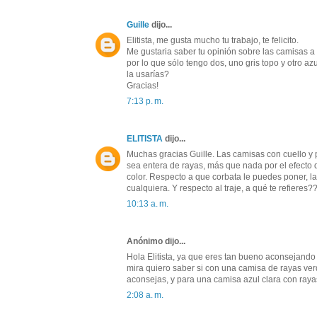
Guille
dijo...
Elitista, me gusta mucho tu trabajo, te felicito.
Me gustaria saber tu opinión sobre las camisas a 
por lo que sólo tengo dos, uno gris topo y otro a
la usarías?
Gracias!
7:13 p. m.
ELITISTA
dijo...
Muchas gracias Guille. Las camisas con cuello y 
sea entera de rayas, más que nada por el efecto 
color. Respecto a que corbata le puedes poner, 
cualquiera. Y respecto al traje, a qué te refieres?
10:13 a. m.
Anónimo dijo...
Hola Elitista, ya que eres tan bueno aconsejando
mira quiero saber si con una camisa de rayas ve
aconsejas, y para una camisa azul clara con ray
2:08 a. m.