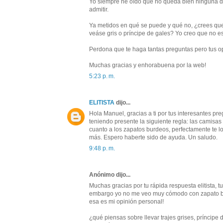
Yo siempre he oído que no queda bien ninguna de 
admitir.
Ya metidos en qué se puede y qué no, ¿crees que 
veáse gris o príncipe de gales? Yo creo que no es
Perdona que te haga tantas preguntas pero tus o
Muchas gracias y enhorabuena por la web!
5:23 p. m.
ELITISTA
dijo...
Hola Manuel, gracias a ti por tus interesantes pre
teniendo presente la siguiente regla: las camisas
cuanto a los zapatos burdeos, perfectamente te l
más. Espero haberte sido de ayuda. Un saludo.
9:48 p. m.
Anónimo dijo...
Muchas gracias por tu rápida respuesta elitista, 
embargo yo no me veo muy cómodo con zapato bu
esa es mi opinión personal!
¿qué piensas sobre llevar trajes grises, príncipe