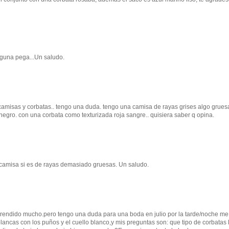
nguna pega...Un saludo.
camisas y corbatas.. tengo una duda. tengo una camisa de rayas grises algo grues
r negro. con una corbata como texturizada roja sangre.. quisiera saber q opina.
a camisa si es de rayas demasiado gruesas. Un saludo.
prendido mucho.pero tengo una duda para una boda en julio por la tarde/noche me
lancas con los puños y el cuello blanco,y mis preguntas son: que tipo de corbatas 