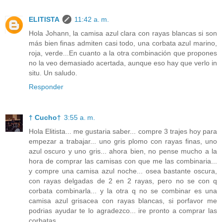
ELITISTA
11:42 a. m.
Hola Johann, la camisa azul clara con rayas blancas si son
más bien finas admiten casi todo, una corbata azul marino,
roja, verde...En cuanto a la otra combinación que propones
no la veo demasiado acertada, aunque eso hay que verlo in
situ. Un saludo.
Responder
† Cucho†
3:55 a. m.
Hola Elitista... me gustaria saber... compre 3 trajes hoy para
empezar a trabajar... uno gris plomo con rayas finas, uno
azul oscuro y uno gris... ahora bien, no pense mucho a la
hora de comprar las camisas con que me las combinaria...
y compre una camisa azul noche... osea bastante oscura,
con rayas delgadas de 2 en 2 rayas, pero no se con q
corbata combinarla... y la otra q no se combinar es una
camisa azul grisacea con rayas blancas, si porfavor me
podrias ayudar te lo agradezco... ire pronto a comprar las
corbatas