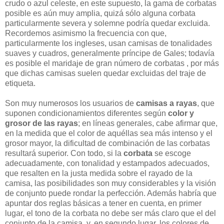
crudo o azul celeste, en este supuesto, la gama de corbatas
posible es aún muy amplia, quizá sólo alguna corbata
particularmente severa y solemne podría quedar excluida.
Recordemos asimismo la frecuencia con que,
particularmente los ingleses, usan camisas de tonalidades
suaves y cuadros, generalmente príncipe de Gales; todavía
es posible el maridaje de gran número de corbatas , por más
que dichas camisas suelen quedar excluidas del traje de
etiqueta.
Son muy numerosos los usuarios de
camisas a rayas
, que
suponen condicionamientos diferentes según
color y
grosor de las rayas
; en líneas generales, cabe afirmar que,
en la medida que el color de aquéllas sea más intenso y el
grosor mayor, la dificultad de combinación de las corbatas
resultará superior. Con todo, si la
corbata
se escoge
adecuadamente, con tonalidad y estampados adecuados,
que resalten en la justa medida sobre el rayado de la
camisa, las posibilidades son muy considerables y la visión
de conjunto puede rondar la perfección. Además habría que
apuntar dos reglas básicas a tener en cuenta, en primer
lugar, el tono de la corbata no debe ser más claro que el del
conjunto de la camisa, y, en segundo lugar, los colores de