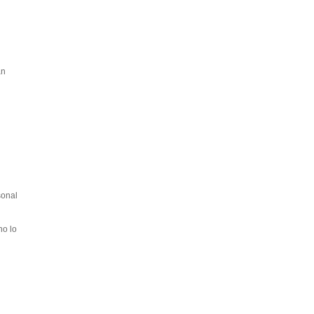
án
sonal
no lo