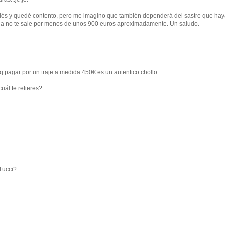
nglés y quedé contento, pero me imagino que también dependerá del sastre que ha
dida no te sale por menos de unos 900 euros aproximadamente. Un saludo.
 pq pagar por un traje a medida 450€ es un autentico chollo.
uál te refieres?
Tucci?