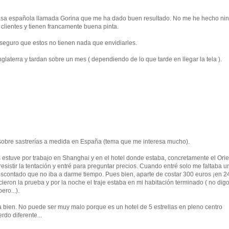
casa española llamada Gorina que me ha dado buen resultado. No me he hecho ni
s clientes y tienen francamente buena pinta.
aseguro que estos no tienen nada que envidiarles.
glaterra y tardan sobre un mes ( dependiendo de lo que tarde en llegar la tela ).
sobre sastrerías a medida en España (tema que me interesa mucho).
tuve por trabajo en Shanghai y en el hotel donde estaba, concretamente el Orie
sistir la tentación y entré para preguntar precios. Cuando entré solo me faltaba u
escontado que no iba a darme tiempo. Pues bien, aparte de costar 300 euros ¡en 2
ieron la prueba y por la noche el traje estaba en mi habitación terminado ( no dig
ero...).
ta bien. No puede ser muy malo porque es un hotel de 5 estrellas en pleno centro
rdo diferente...