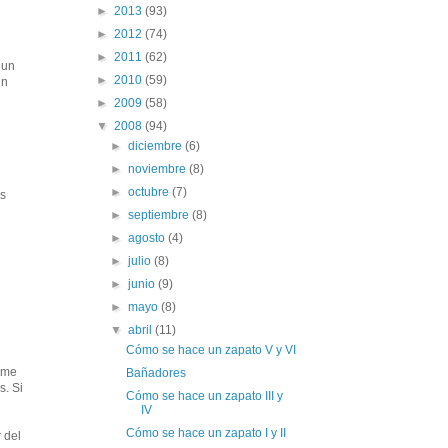
►
2013
(93)
►
2012
(74)
►
2011
(62)
 un
►
2010
(59)
Un
►
2009
(58)
▼
2008
(94)
►
diciembre
(6)
►
noviembre
(8)
►
octubre
(7)
ás
►
septiembre
(8)
►
agosto
(4)
►
julio
(8)
►
junio
(9)
►
mayo
(8)
▼
abril
(11)
Cómo se hace un zapato V y VI
 me
Bañadores
s. Si
Cómo se hace un zapato III y
IV
Cómo se hace un zapato I y II
 del