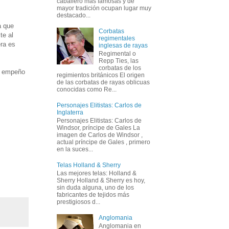
caballero más famosas y de
mayor tradición ocupan lugar muy
destacado...
a que
Corbatas
te al
regimentales
era es
inglesas de rayas
Regimental o
Repp Ties, las
corbatas de los
l empeño
regimientos británicos El origen
de las corbatas de rayas oblicuas
conocidas como Re...
Personajes Elitistas: Carlos de
Inglaterra
Personajes Elitistas: Carlos de
Windsor, príncipe de Gales La
imagen de Carlos de Windsor ,
actual príncipe de Gales , primero
en la suces...
Telas Holland & Sherry
Las mejores telas: Holland &
Sherry Holland & Sherry es hoy,
sin duda alguna, uno de los
fabricantes de tejidos más
prestigiosos d...
Anglomania
Anglomania en