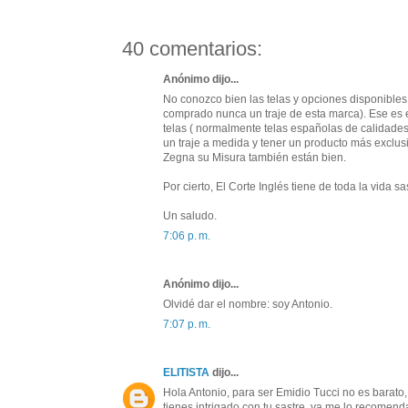
40 comentarios:
Anónimo dijo...
No conozco bien las telas y opciones disponible
comprado nunca un traje de esta marca). Ese es e
telas ( normalmente telas españolas de calidade
un traje a medida y tener un producto más exclusiv
Zegna su Misura también están bien.
Por cierto, El Corte Inglés tiene de toda la vida 
Un saludo.
7:06 p. m.
Anónimo dijo...
Olvidé dar el nombre: soy Antonio.
7:07 p. m.
ELITISTA
dijo...
Hola Antonio, para ser Emidio Tucci no es barat
tienes intrigado con tu sastre, ya me lo recomendar