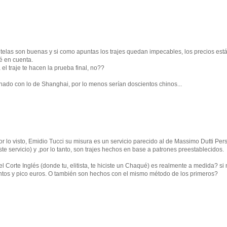
s telas son buenas y si como apuntas los trajes quedan impecables, los precios est
é en cuenta.
el traje te hacen la prueba final, no??
nado con lo de Shanghai, por lo menos serían doscientos chinos...
or lo visto, Emidio Tucci su misura es un servicio parecido al de Massimo Dutti Per
te servicio) y ,por lo tanto, son trajes hechos en base a patrones preestablecidos.
el Corte Inglés (donde tu, elitista, te hiciste un Chaqué) es realmente a medida? si 
ntos y pico euros. O también son hechos con el mismo método de los primeros?