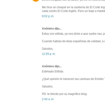
Me hice un chaqué en la sastrería de El Corte I
cada centro El Corte Inglés. Pero un traje a me
8:02 p. m.
Anónimo dijo...
Estoy con elitista, ya nos dirás a que sastre vas,
Cuando hablas de telas españolas de calidad, a c
Saludos,
11:59 p. m.
Anónimo dijo...
Estimado Elitista:
¿Qué opinión le merecen las camisas de Emidio 
Saludos.
PD: le felicito por su magnífico blog.
2:44 a. m.