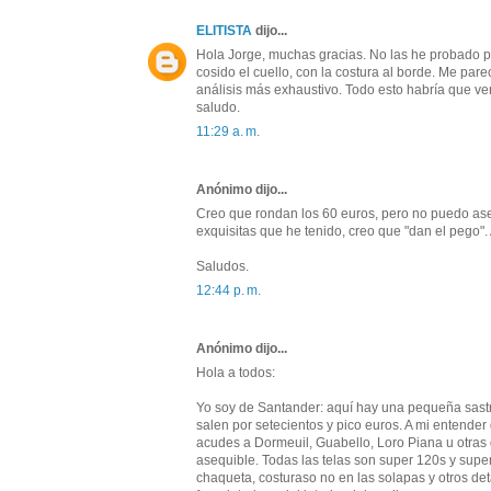
ELITISTA
dijo...
Hola Jorge, muchas gracias. No las he probado pe
cosido el cuello, con la costura al borde. Me par
análisis más exhaustivo. Todo esto habría que v
saludo.
11:29 a. m.
Anónimo dijo...
Creo que rondan los 60 euros, pero no puedo as
exquisitas que he tenido, creo que "dan el pego"
Saludos.
12:44 p. m.
Anónimo dijo...
Hola a todos:
Yo soy de Santander: aquí hay una pequeña sastr
salen por setecientos y pico euros. A mi entender
acudes a Dormeuil, Guabello, Loro Piana u otras
asequible. Todas las telas son super 120s y supe
chaqueta, costuraso no en las solapas y otros det