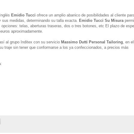
 Inglés
Emidio Tucci
ofrece un amplio abanico de posibilidades al cliente par
 y sus medidas, determinando su talla exacta.
Emidio Tucci Su Misura
permi
as opciones: telas, aberturas traseras, dos o tres botones, etc El plazo de esp
 euros aproximadamente.
sí al grupo Inditex con su servicio
Massimo Dutti Personal Tailoring
, en e
 su traje sin tener que conformarse a los ya confeccionados, a precios más
a
: