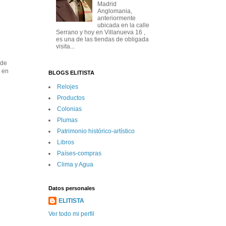
Madrid
Anglomania,
anteriormente
ubicada en la calle
Serrano y hoy en Villanueva 16 ,
es una de las tiendas de obligada
visita...
 de
s en
BLOGS ELITISTA
Relojes
Productos
Colonias
Plumas
Patrimonio histórico-artí­stico
Libros
Paí­ses-compras
Clima y Agua
Datos personales
ELITISTA
Ver todo mi perfil