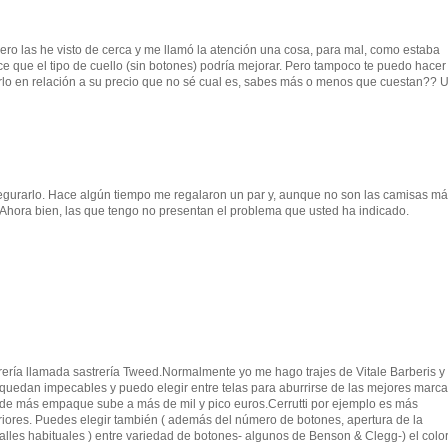
ro las he visto de cerca y me llamó la atención una cosa, para mal, como estaba
ece que el tipo de cuello (sin botones) podría mejorar. Pero tampoco te puedo hacer
erlo en relación a su precio que no sé cual es, sabes más o menos que cuestan?? 
egurarlo. Hace algún tiempo me regalaron un par y, aunque no son las camisas m
. Ahora bien, las que tengo no presentan el problema que usted ha indicado.
ería llamada sastrería Tweed.Normalmente yo me hago trajes de Vitale Barberis y
 quedan impecables y puedo elegir entre telas para aburrirse de las mejores marca
 de más empaque sube a más de mil y pico euros.Cerrutti por ejemplo es más
riores. Puedes elegir también ( además del número de botones, apertura de la
alles habituales ) entre variedad de botones- algunos de Benson & Clegg-) el color