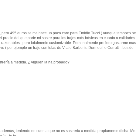
s, pero 495 euros se me hace un poco caro para Emidio Tucci ( aunque tampoco he
l precio del que parte mi sastre para los trajes más básicos en cuanto a calidades
s razonables , pero totalmente customizable. Personalmente prefiero gastarme má
o ( por ejemplo un traje con telas de Vitale Barberis, Dormeuil o Cerrutti . Los de
sastrería a medida. ¿ Alguien la ha probado?
o, además, teniendo en cuenta que no es sastrería a medida propiamente dicha. Me
ás...je,je.