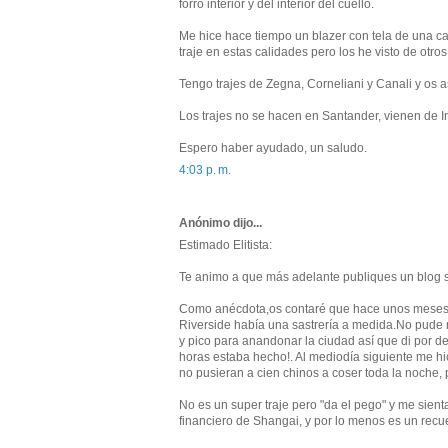
forro interior y del interior del cuello.
Me hice hace tiempo un blazer con tela de una 
traje en estas calidades pero los he visto de otro
Tengo trajes de Zegna, Corneliani y Canali y os 
Los trajes no se hacen en Santander, vienen de In
Espero haber ayudado, un saludo.
4:03 p. m.
Anónimo dijo...
Estimado Elitista:
Te animo a que más adelante publiques un blog 
Como anécdota,os contaré que hace unos meses es
Riverside había una sastrería a medida.No pude re
y pico para anandonar la ciudad así que di por d
horas estaba hecho!. Al mediodía siguiente me hic
no pusieran a cien chinos a coser toda la noche, p
No es un super traje pero "da el pego" y me sien
financiero de Shangai, y por lo menos es un recue