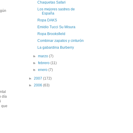
Chaquetas Safari
Los mejores sastres de
ngún
España
Ropa DAKS
Emidio Tucci Su Misura
Ropa Brooksfield
Combinar zapatos y cinturón
La gabardina Burberry
►
marzo
(7)
►
febrero
(11)
►
enero
(7)
►
2007
(172)
►
2006
(63)
ntal
n día
4
o que