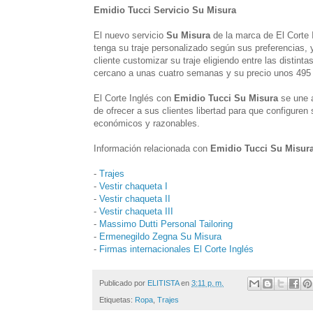
Emidio Tucci Servicio Su Misura
El nuevo servicio
Su Misura
de la marca de El Corte
tenga su traje personalizado según sus preferencias,
cliente customizar su traje eligiendo entre las distint
cercano a unas cuatro semanas y su precio unos 495
El Corte Inglés con
Emidio Tucci Su Misura
se une a
de ofrecer a sus clientes libertad para que configuren
económicos y razonables.
Información relacionada con
Emidio Tucci Su Misur
-
Trajes
-
Vestir chaqueta I
-
Vestir chaqueta II
-
Vestir chaqueta III
-
Massimo Dutti Personal Tailoring
-
Ermenegildo Zegna Su Misura
-
Firmas internacionales El Corte Inglés
Publicado por
ELITISTA
en
3:11 p. m.
Etiquetas:
Ropa
,
Trajes