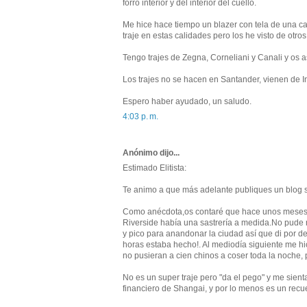
forro interior y del interior del cuello.
Me hice hace tiempo un blazer con tela de una 
traje en estas calidades pero los he visto de otro
Tengo trajes de Zegna, Corneliani y Canali y os 
Los trajes no se hacen en Santander, vienen de In
Espero haber ayudado, un saludo.
4:03 p. m.
Anónimo dijo...
Estimado Elitista:
Te animo a que más adelante publiques un blog 
Como anécdota,os contaré que hace unos meses es
Riverside había una sastrería a medida.No pude re
y pico para anandonar la ciudad así que di por d
horas estaba hecho!. Al mediodía siguiente me hic
no pusieran a cien chinos a coser toda la noche, p
No es un super traje pero "da el pego" y me sien
financiero de Shangai, y por lo menos es un recue