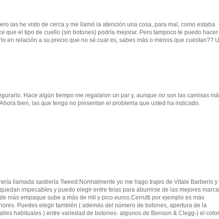
ro las he visto de cerca y me llamó la atención una cosa, para mal, como estaba
ece que el tipo de cuello (sin botones) podría mejorar. Pero tampoco te puedo hacer
erlo en relación a su precio que no sé cual es, sabes más o menos que cuestan?? 
egurarlo. Hace algún tiempo me regalaron un par y, aunque no son las camisas m
. Ahora bien, las que tengo no presentan el problema que usted ha indicado.
ería llamada sastrería Tweed.Normalmente yo me hago trajes de Vitale Barberis y
 quedan impecables y puedo elegir entre telas para aburrirse de las mejores marca
 de más empaque sube a más de mil y pico euros.Cerrutti por ejemplo es más
riores. Puedes elegir también ( además del número de botones, apertura de la
alles habituales ) entre variedad de botones- algunos de Benson & Clegg-) el color