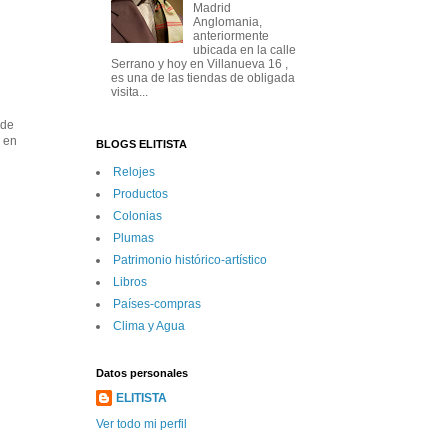
Madrid
Anglomania,
anteriormente
ubicada en la calle
Serrano y hoy en Villanueva 16 ,
es una de las tiendas de obligada
visita...
 de
s en
BLOGS ELITISTA
Relojes
Productos
Colonias
Plumas
Patrimonio histórico-artí­stico
Libros
Paí­ses-compras
Clima y Agua
Datos personales
ELITISTA
Ver todo mi perfil