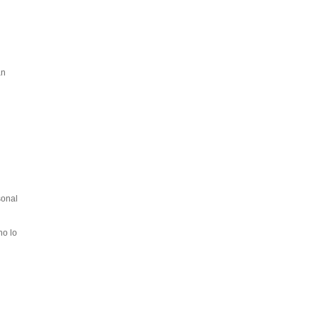
án
sonal
no lo