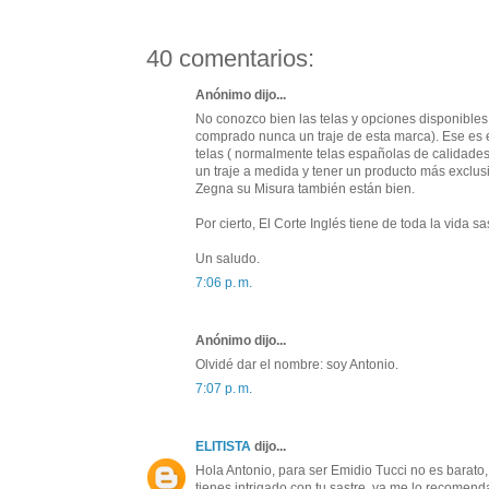
40 comentarios:
Anónimo dijo...
No conozco bien las telas y opciones disponible
comprado nunca un traje de esta marca). Ese es e
telas ( normalmente telas españolas de calidade
un traje a medida y tener un producto más exclusiv
Zegna su Misura también están bien.
Por cierto, El Corte Inglés tiene de toda la vida 
Un saludo.
7:06 p. m.
Anónimo dijo...
Olvidé dar el nombre: soy Antonio.
7:07 p. m.
ELITISTA
dijo...
Hola Antonio, para ser Emidio Tucci no es barat
tienes intrigado con tu sastre, ya me lo recomendar