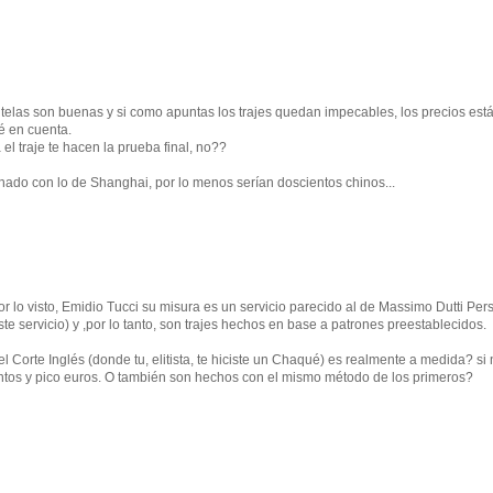
s telas son buenas y si como apuntas los trajes quedan impecables, los precios est
é en cuenta.
el traje te hacen la prueba final, no??
nado con lo de Shanghai, por lo menos serían doscientos chinos...
or lo visto, Emidio Tucci su misura es un servicio parecido al de Massimo Dutti Per
te servicio) y ,por lo tanto, son trajes hechos en base a patrones preestablecidos.
el Corte Inglés (donde tu, elitista, te hiciste un Chaqué) es realmente a medida? si 
ntos y pico euros. O también son hechos con el mismo método de los primeros?