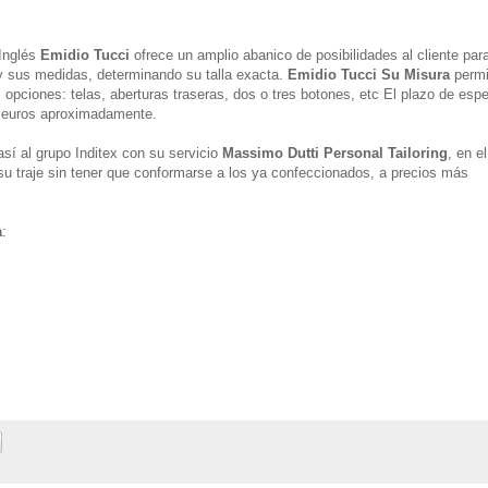
 Inglés
Emidio Tucci
ofrece un amplio abanico de posibilidades al cliente par
 y sus medidas, determinando su talla exacta.
Emidio Tucci Su Misura
permi
as opciones: telas, aberturas traseras, dos o tres botones, etc El plazo de esp
 euros aproximadamente.
sí al grupo Inditex con su servicio
Massimo Dutti Personal Tailoring
, en e
 su traje sin tener que conformarse a los ya confeccionados, a precios más
a
: