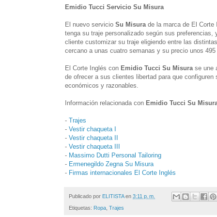
Emidio Tucci Servicio Su Misura
El nuevo servicio
Su Misura
de la marca de El Corte
tenga su traje personalizado según sus preferencias,
cliente customizar su traje eligiendo entre las distint
cercano a unas cuatro semanas y su precio unos 495
El Corte Inglés con
Emidio Tucci Su Misura
se une a
de ofrecer a sus clientes libertad para que configuren
económicos y razonables.
Información relacionada con
Emidio Tucci Su Misur
-
Trajes
-
Vestir chaqueta I
-
Vestir chaqueta II
-
Vestir chaqueta III
-
Massimo Dutti Personal Tailoring
-
Ermenegildo Zegna Su Misura
-
Firmas internacionales El Corte Inglés
Publicado por
ELITISTA
en
3:11 p. m.
Etiquetas:
Ropa
,
Trajes