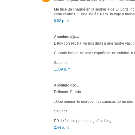
Me hice un chaqué en la sastrería de El Corte I
cada centro El Corte Inglés. Pero un traje a me
8:02 p. m.
Anónimo dijo...
Estoy con elitista, ya nos dirás a que sastre vas,
Cuando hablas de telas españolas de calidad, a c
Saludos,
11:59 p. m.
Anónimo dijo...
Estimado Elitista:
¿Qué opinión le merecen las camisas de Emidio 
Saludos.
PD: le felicito por su magnífico blog.
2:44 a. m.