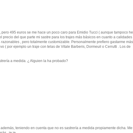
s, pero 495 euros se me hace un poco caro para Emidio Tucci ( aunque tampoco he
l precio del que parte mi sastre para los trajes más básicos en cuanto a calidades
s razonables , pero totalmente customizable. Personalmente prefiero gastarme má
o ( por ejemplo un traje con telas de Vitale Barberis, Dormeuil o Cerrutti . Los de
sastrería a medida. ¿ Alguien la ha probado?
o, además, teniendo en cuenta que no es sastrería a medida propiamente dicha. Me
ás...je,je.