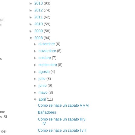
►
2013
(93)
►
2012
(74)
►
2011
(62)
 un
►
2010
(59)
Un
►
2009
(58)
▼
2008
(94)
►
diciembre
(6)
►
noviembre
(8)
►
octubre
(7)
ás
►
septiembre
(8)
►
agosto
(4)
►
julio
(8)
►
junio
(9)
►
mayo
(8)
▼
abril
(11)
Cómo se hace un zapato V y VI
 me
Bañadores
s. Si
Cómo se hace un zapato III y
IV
Cómo se hace un zapato I y II
 del