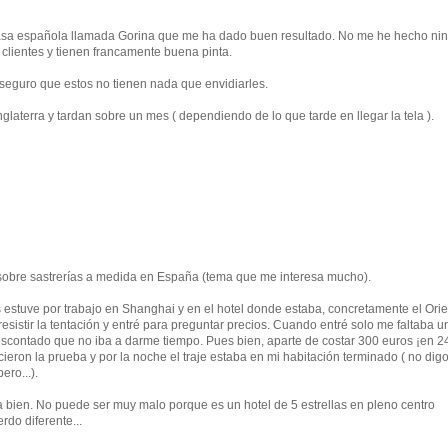
casa española llamada Gorina que me ha dado buen resultado. No me he hecho ni
s clientes y tienen francamente buena pinta.
aseguro que estos no tienen nada que envidiarles.
glaterra y tardan sobre un mes ( dependiendo de lo que tarde en llegar la tela ).
sobre sastrerías a medida en España (tema que me interesa mucho).
tuve por trabajo en Shanghai y en el hotel donde estaba, concretamente el Orie
sistir la tentación y entré para preguntar precios. Cuando entré solo me faltaba u
escontado que no iba a darme tiempo. Pues bien, aparte de costar 300 euros ¡en 2
ieron la prueba y por la noche el traje estaba en mi habitación terminado ( no dig
ero...).
ta bien. No puede ser muy malo porque es un hotel de 5 estrellas en pleno centro
rdo diferente...