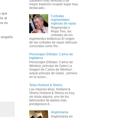
caballero más famosas y de
mayor tradición ocupan lugar muy
destacado...
a que
Corbatas
te al
regimentales
era es
inglesas de rayas
Regimental o
Repp Ties, las
corbatas de los
l empeño
regimientos británicos El origen
de las corbatas de rayas oblicuas
conocidas como Re...
Personajes Elitistas: Carlos de
Inglaterra
Personajes Elitistas: Carlos de
Windsor, príncipe de Gales La
imagen de Carlos de Windsor ,
actual príncipe de Gales , primero
en la suces...
Telas Holland & Sherry
Las mejores telas: Holland &
Sherry Holland & Sherry es hoy,
sin duda alguna, uno de los
fabricantes de tejidos más
prestigiosos d...
Anglomania
Anglomania en