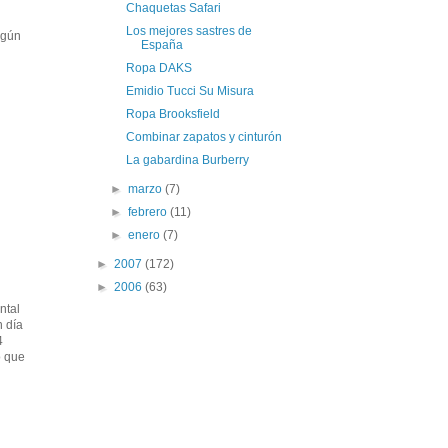
Chaquetas Safari
Los mejores sastres de
ngún
España
Ropa DAKS
Emidio Tucci Su Misura
Ropa Brooksfield
Combinar zapatos y cinturón
La gabardina Burberry
►
marzo
(7)
►
febrero
(11)
►
enero
(7)
►
2007
(172)
►
2006
(63)
ntal
n día
4
o que