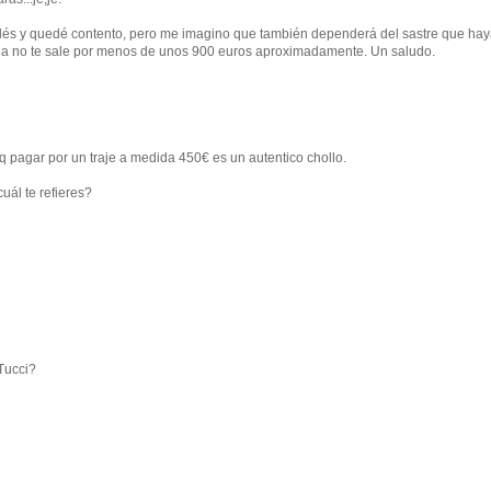
nglés y quedé contento, pero me imagino que también dependerá del sastre que ha
dida no te sale por menos de unos 900 euros aproximadamente. Un saludo.
 pq pagar por un traje a medida 450€ es un autentico chollo.
uál te refieres?
Tucci?