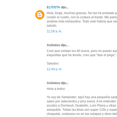
ELITISTA
dijo...
Hola Jorge, muchas gracias. No las he probado pe
cosido el cuello, con la costura al borde. Me par
análisis más exhaustivo. Todo esto habría que v
saludo.
11:29 a. m.
Anónimo dijo...
Creo que rondan los 60 euros, pero no puedo as
exquisitas que he tenido, creo que "dan el pego"
Saludos.
12:44 p. m.
Anónimo dijo...
Hola a todos:
Yo soy de Santander: aquí hay una pequeña sastr
salen por setecientos y pico euros. A mi entender
acudes a Dormeuil, Guabello, Loro Piana u otras
asequible. Todas las telas son super 120s y supe
chaqueta, costuraso no en las solapas y otros det