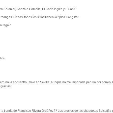
 Colonial, Gonzalo Comella, El Corte Inglés y + Conti.
angas. En casi todos los sitios tienen la típica Gangster.
n regalo.
udo.
pero no la encuentro...Vivo en Sevilla, aunque no me importaría pedirla por correo.
 gracias!
la tienda de Francisco Rivera Ordóñez?? Los precios de las chaquetas Belstaff a p