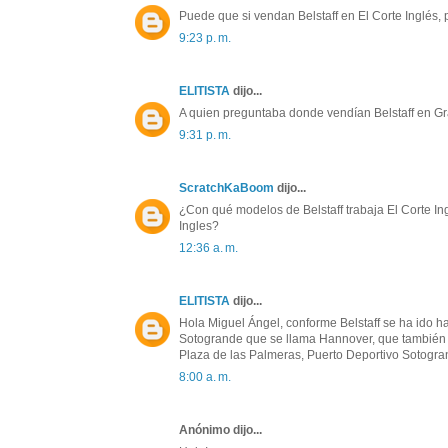
Puede que si vendan Belstaff en El Corte Inglés,
9:23 p. m.
ELITISTA
dijo...
A quien preguntaba donde vendían Belstaff en Gr
9:31 p. m.
ScratchKaBoom
dijo...
¿Con qué modelos de Belstaff trabaja El Corte I
Ingles?
12:36 a. m.
ELITISTA
dijo...
Hola Miguel Ángel, conforme Belstaff se ha ido h
Sotogrande que se llama Hannover, que también ti
Plaza de las Palmeras, Puerto Deportivo Sotogra
8:00 a. m.
Anónimo dijo...