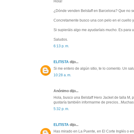
Hola!
¿Dónde venden Belstaff en Barcelona? Que no sea
Concretamente busco una con pelo en el cuello y m
Si supieráis algo me ayudaríais mucho. Es para u
Saludos.
6:13 p. m.
ELITISTA
dijo...
Si me entero de algún sitio, te lo comento. Un sal
10:28 a. m.
Anónimo dijo...
Hola, busco una Belstaff Hero Jacket de talla M, 
gustaría también informarme de precios...Muchas
5:32 p. m.
ELITISTA
dijo...
Has mirado en La Puente, en El Corte Inglés o en 