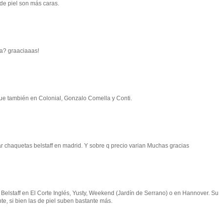
de piel son más caras.
na? graaciaaas!
que también en Colonial, Gonzalo Comella y Conti.
 chaquetas belstaff en madrid. Y sobre q precio varian Muchas gracias
elstaff en El Corte Inglés, Yusty, Weekend (Jardín de Serrano) o en Hannover. Su
e, si bien las de piel suben bastante más.