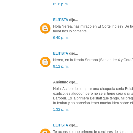
6:18 p. m.
ELITISTA
dijo...
Hola Nerea, has mirado en El Corte Inglés? De to
favor nos lo comente.
6:40 p. m.
ELITISTA
dijo...
Nerea, en la tienda Serrano (Santander 4 y Cordó
9:12 p. m.
Anónimo dijo...
Hola. Acabo de comprar una chaqueta corta Belst
explico, es algodón pero no se si tiene cera o si t
Barbour. Es la primera Belstaff que tengo. Mi pre
la tenían y no parecían tener mucha idea sobre e
1:32 p. m.
ELITISTA
dijo...
Te aconsejo que primero te cerciores de si realme