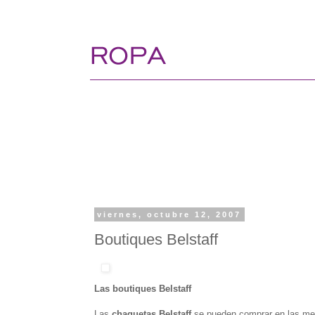
viernes, octubre 12, 2007
Boutiques Belstaff
Las boutiques Belstaff
Las
chaquetas Belstaff
se pueden comprar en las mejo