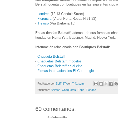
Belstaff
cuenta con boutiques en las siguientes ciuda
-
Londres
(12-13 Conduit Street)
-
Florencia
(Via di Porta Rossa N.31-33)
-
Treviso
(Via Barberia 15)
En las tiendas
Belstaff
, además de sus famosas chaq
tiendas en Roma (Via Babuino), Madrid, Nueva York, T
Información relacionada con
Boutiques Belstaff:
-
Chaqueta Belstaff
-
Chaquetas Belstaff: modelos
-
Chaquetas Belstaff en el cine
-
Firmas internacionales El Corte Inglés
Publicado por
ELITISTA
en
7:41 p. m.
Etiquetas:
Belstaff
,
Chaquetas
,
Ropa
,
Tiendas
60 comentarios:
Anónimo dijo...