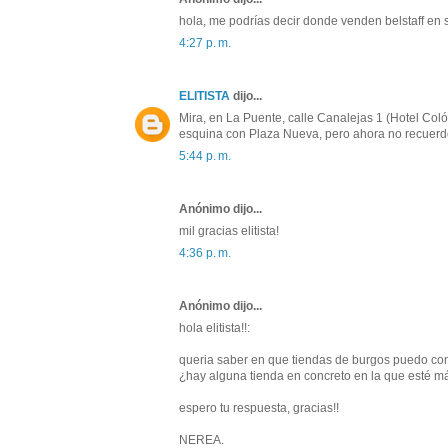
hola, me podrías decir donde venden belstaff en s
4:27 p. m.
ELITISTA
dijo...
Mira, en La Puente, calle Canalejas 1 (Hotel Coló
esquina con Plaza Nueva, pero ahora no recuerd
5:44 p. m.
Anónimo dijo...
mil gracias elitista!
4:36 p. m.
Anónimo dijo...
hola elitista!!:
queria saber en que tiendas de burgos puedo con
¿hay alguna tienda en concreto en la que esté m
espero tu respuesta, gracias!!
NEREA.