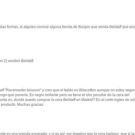
das formas, si alguien conoce alguna tienda de Burgos que venda Belstaff que por
n 2) venden Belstaff.
aff "Racemaster blouson" y creo que el tejido es Waxcotton aunque no estoy segu
engo que ponerla. Es negro brillante pero no tiene el olor peculiar de la cera del
gunta es, donde puedo comprar la cera Belstaff en Madrid? En el corte ingles de so
l producto. Muchas gracias.
nte es una prenda encerada, y si es así, me imagino que la cera barbour, que si la