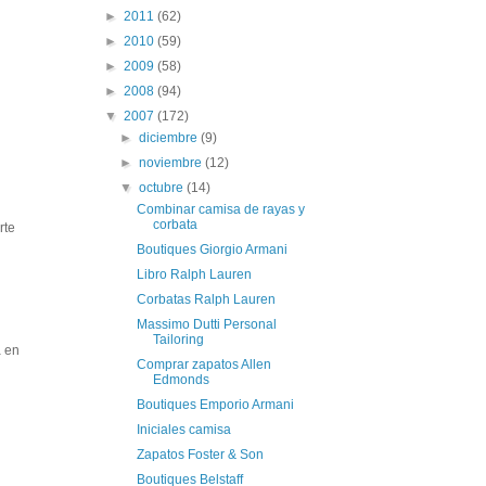
►
2011
(62)
►
2010
(59)
►
2009
(58)
►
2008
(94)
▼
2007
(172)
►
diciembre
(9)
►
noviembre
(12)
▼
octubre
(14)
Combinar camisa de rayas y
corbata
rte
Boutiques Giorgio Armani
Libro Ralph Lauren
Corbatas Ralph Lauren
Massimo Dutti Personal
Tailoring
a en
Comprar zapatos Allen
Edmonds
Boutiques Emporio Armani
Iniciales camisa
Zapatos Foster & Son
Boutiques Belstaff