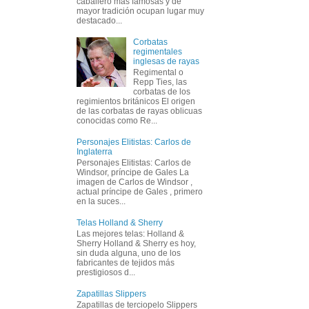
caballero más famosas y de
mayor tradición ocupan lugar muy
destacado...
Corbatas
regimentales
inglesas de rayas
Regimental o
Repp Ties, las
corbatas de los
regimientos británicos El origen
de las corbatas de rayas oblicuas
conocidas como Re...
Personajes Elitistas: Carlos de
Inglaterra
Personajes Elitistas: Carlos de
Windsor, príncipe de Gales La
imagen de Carlos de Windsor ,
actual príncipe de Gales , primero
en la suces...
Telas Holland & Sherry
Las mejores telas: Holland &
Sherry Holland & Sherry es hoy,
sin duda alguna, uno de los
fabricantes de tejidos más
prestigiosos d...
Zapatillas Slippers
Zapatillas de terciopelo Slippers