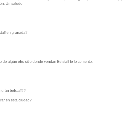
ón. Un saludo.
staff en granada?
 de algún otro sitio donde vendan Belstaff te lo comento.
ndrán belstaff??
rar en esta ciudad?