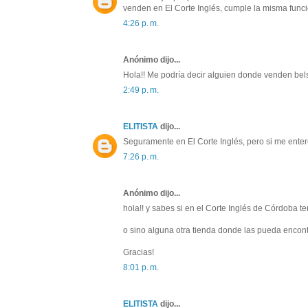
venden en El Corte Inglés, cumple la misma funci
4:26 p. m.
Anónimo dijo...
Hola!! Me podría decir alguien donde venden bel
2:49 p. m.
ELITISTA
dijo...
Seguramente en El Corte Inglés, pero si me entero
7:26 p. m.
Anónimo dijo...
hola!! y sabes si en el Corte Inglés de Córdoba te
o sino alguna otra tienda donde las pueda encont
Gracias!
8:01 p. m.
ELITISTA
dijo...