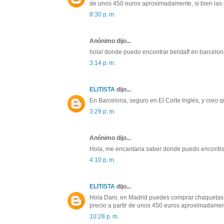
de unos 450 euros aproximadamente, si bien las 
8:30 p. m.
Anónimo dijo...
hola! donde puedo encontrar belstaff en barcelo
3:14 p. m.
ELITISTA
dijo...
En Barcelona, seguro en El Corte Inglés, y creo 
3:29 p. m.
Anónimo dijo...
Hola, me encantaria saber donde puedo encontrar
4:10 p. m.
ELITISTA
dijo...
Hola Dani, en Madrid puedes comprar chaquetas B
precio a partir de unos 450 euros aproximadament
10:28 p. m.