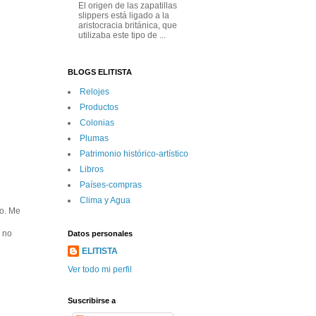
El origen de las zapatillas
slippers está ligado a la
aristocracia británica, que
utilizaba este tipo de ...
BLOGS ELITISTA
Relojes
Productos
Colonias
Plumas
Patrimonio histórico-artí­stico
Libros
Paí­ses-compras
Clima y Agua
ro. Me
l no
Datos personales
ELITISTA
Ver todo mi perfil
Suscribirse a