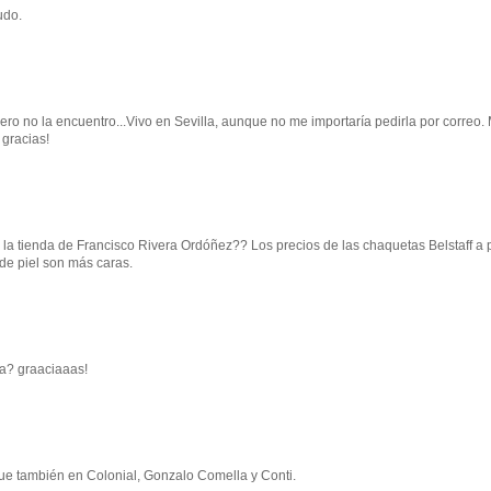
udo.
pero no la encuentro...Vivo en Sevilla, aunque no me importaría pedirla por correo.
 gracias!
la tienda de Francisco Rivera Ordóñez?? Los precios de las chaquetas Belstaff a p
de piel son más caras.
na? graaciaaas!
que también en Colonial, Gonzalo Comella y Conti.