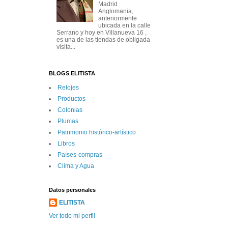
Madrid
Anglomania,
anteriormente
ubicada en la calle
Serrano y hoy en Villanueva 16 ,
es una de las tiendas de obligada
visita...
BLOGS ELITISTA
Relojes
Productos
Colonias
Plumas
Patrimonio histórico-artí­stico
Libros
Paí­ses-compras
Clima y Agua
Datos personales
ELITISTA
Ver todo mi perfil