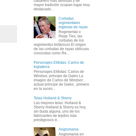
caballero más famosas y de
mayor tradición ocupan lugar muy
destacado...
Corbatas
regimentales
inglesas de rayas
Regimental o
Repp Ties, las
corbatas de los
regimientos británicos El origen
de las corbatas de rayas oblicuas
conocidas como Re...
Personajes Elitistas: Carlos de
Inglaterra
Personajes Elitistas: Carlos de
Windsor, príncipe de Gales La
imagen de Carlos de Windsor ,
actual príncipe de Gales , primero
en la suces...
Telas Holland & Sherry
Las mejores telas: Holland &
Sherry Holland & Sherry es hoy,
sin duda alguna, uno de los
fabricantes de tejidos más
prestigiosos d...
Anglomania
Anglomania en