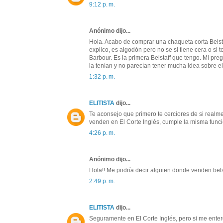
9:12 p. m.
Anónimo dijo...
Hola. Acabo de comprar una chaqueta corta Belst
explico, es algodón pero no se si tiene cera o si t
Barbour. Es la primera Belstaff que tengo. Mi pre
la tenían y no parecían tener mucha idea sobre e
1:32 p. m.
ELITISTA
dijo...
Te aconsejo que primero te cerciores de si realme
venden en El Corte Inglés, cumple la misma funci
4:26 p. m.
Anónimo dijo...
Hola!! Me podría decir alguien donde venden bel
2:49 p. m.
ELITISTA
dijo...
Seguramente en El Corte Inglés, pero si me entero