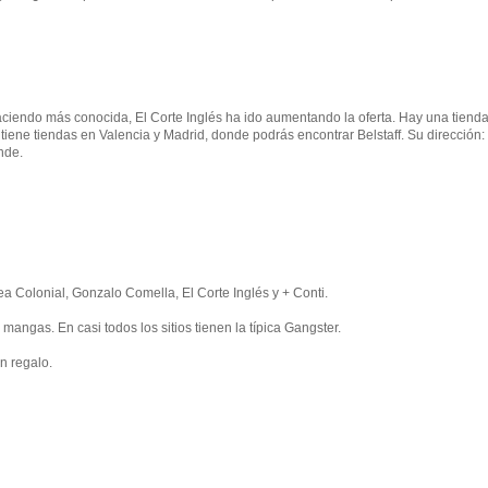
aciendo más conocida, El Corte Inglés ha ido aumentando la oferta. Hay una tiend
ene tiendas en Valencia y Madrid, donde podrás encontrar Belstaff. Su dirección:
nde.
 Colonial, Gonzalo Comella, El Corte Inglés y + Conti.
angas. En casi todos los sitios tienen la típica Gangster.
n regalo.