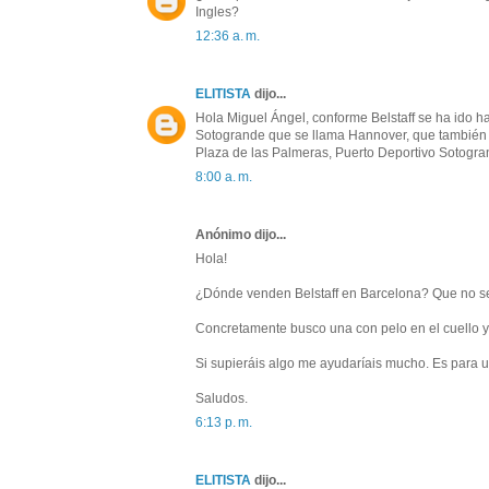
Ingles?
12:36 a. m.
ELITISTA
dijo...
Hola Miguel Ángel, conforme Belstaff se ha ido h
Sotogrande que se llama Hannover, que también ti
Plaza de las Palmeras, Puerto Deportivo Sotogra
8:00 a. m.
Anónimo dijo...
Hola!
¿Dónde venden Belstaff en Barcelona? Que no sea
Concretamente busco una con pelo en el cuello y m
Si supieráis algo me ayudaríais mucho. Es para u
Saludos.
6:13 p. m.
ELITISTA
dijo...