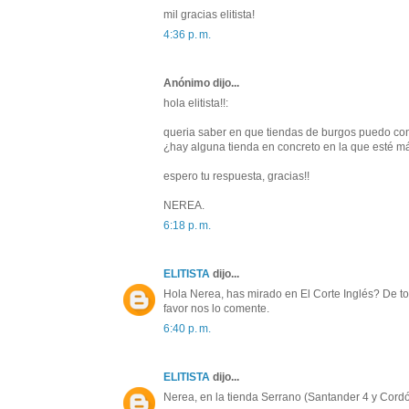
mil gracias elitista!
4:36 p. m.
Anónimo dijo...
hola elitista!!:
queria saber en que tiendas de burgos puedo con
¿hay alguna tienda en concreto en la que esté m
espero tu respuesta, gracias!!
NEREA.
6:18 p. m.
ELITISTA
dijo...
Hola Nerea, has mirado en El Corte Inglés? De to
favor nos lo comente.
6:40 p. m.
ELITISTA
dijo...
Nerea, en la tienda Serrano (Santander 4 y Cordó