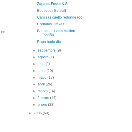
Zapatos Foster & Son
Boutiques Belstaff
Camisas cuello redondeado
Corbatas Drakes
Boutiques Louis Vuitton
a en
España
Ropa boda día
►
septiembre
(9)
►
agosto
(1)
►
julio
(9)
►
junio
(19)
►
mayo
(17)
►
abril
(26)
►
marzo
(14)
►
febrero
(14)
►
enero
(28)
►
2006
(63)