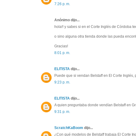
7:26 p. m.
Anónimo dijo...
hola!! y sabes si en el Corte Inglés de Córdoba te
o sino alguna otra tienda donde las pueda encont
Gracias!
8:01 p. m.
ELITISTA
dijo...
Puede que si vendan Belstaff en El Corte Inglés,
9:23 p. m.
ELITISTA
dijo...
A quien preguntaba donde vendían Belstaff en Gr
9:31 p. m.
ScratchKaBoom
dijo...
¿Con qué modelos de Belstaff trabaja El Corte I