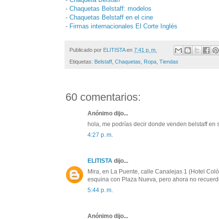
-
Chaquetas Belstaff: modelos
-
Chaquetas Belstaff en el cine
-
Firmas internacionales El Corte Inglés
Publicado por
ELITISTA
en
7:41 p. m.
Etiquetas:
Belstaff
,
Chaquetas
,
Ropa
,
Tiendas
60 comentarios:
Anónimo dijo...
hola, me podrías decir donde venden belstaff en s
4:27 p. m.
ELITISTA
dijo...
Mira, en La Puente, calle Canalejas 1 (Hotel Coló
esquina con Plaza Nueva, pero ahora no recuerd
5:44 p. m.
Anónimo dijo...