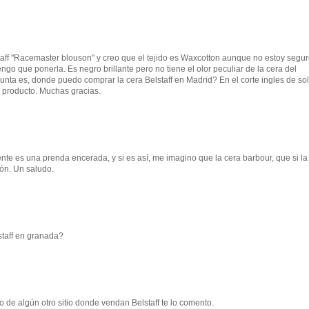
aff "Racemaster blouson" y creo que el tejido es Waxcotton aunque no estoy segu
engo que ponerla. Es negro brillante pero no tiene el olor peculiar de la cera del
gunta es, donde puedo comprar la cera Belstaff en Madrid? En el corte ingles de so
l producto. Muchas gracias.
nte es una prenda encerada, y si es así, me imagino que la cera barbour, que si la
ón. Un saludo.
staff en granada?
 de algún otro sitio donde vendan Belstaff te lo comento.