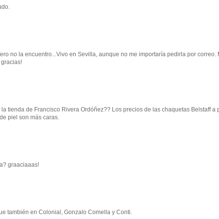
udo.
pero no la encuentro...Vivo en Sevilla, aunque no me importaría pedirla por correo.
 gracias!
la tienda de Francisco Rivera Ordóñez?? Los precios de las chaquetas Belstaff a p
de piel son más caras.
na? graaciaaas!
que también en Colonial, Gonzalo Comella y Conti.