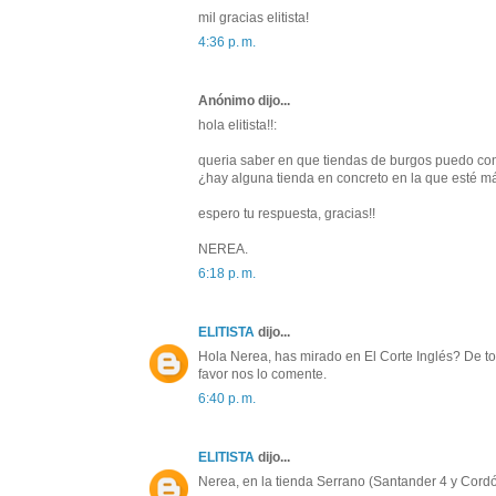
mil gracias elitista!
4:36 p. m.
Anónimo dijo...
hola elitista!!:
queria saber en que tiendas de burgos puedo con
¿hay alguna tienda en concreto en la que esté m
espero tu respuesta, gracias!!
NEREA.
6:18 p. m.
ELITISTA
dijo...
Hola Nerea, has mirado en El Corte Inglés? De to
favor nos lo comente.
6:40 p. m.
ELITISTA
dijo...
Nerea, en la tienda Serrano (Santander 4 y Cordó