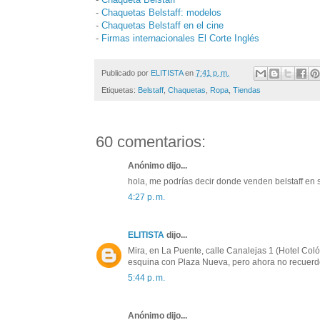
-
Chaquetas Belstaff: modelos
-
Chaquetas Belstaff en el cine
-
Firmas internacionales El Corte Inglés
Publicado por
ELITISTA
en
7:41 p. m.
Etiquetas:
Belstaff
,
Chaquetas
,
Ropa
,
Tiendas
60 comentarios:
Anónimo dijo...
hola, me podrías decir donde venden belstaff en s
4:27 p. m.
ELITISTA
dijo...
Mira, en La Puente, calle Canalejas 1 (Hotel Coló
esquina con Plaza Nueva, pero ahora no recuerd
5:44 p. m.
Anónimo dijo...