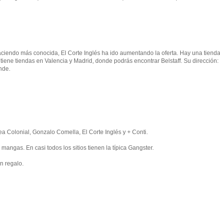
aciendo más conocida, El Corte Inglés ha ido aumentando la oferta. Hay una tiend
ene tiendas en Valencia y Madrid, donde podrás encontrar Belstaff. Su dirección:
nde.
 Colonial, Gonzalo Comella, El Corte Inglés y + Conti.
angas. En casi todos los sitios tienen la típica Gangster.
n regalo.