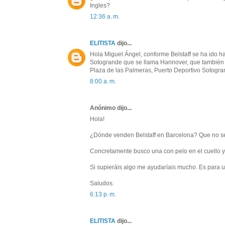
Ingles?
12:36 a. m.
ELITISTA
dijo...
Hola Miguel Ángel, conforme Belstaff se ha ido h
Sotogrande que se llama Hannover, que también ti
Plaza de las Palmeras, Puerto Deportivo Sotogra
8:00 a. m.
Anónimo dijo...
Hola!
¿Dónde venden Belstaff en Barcelona? Que no sea
Concretamente busco una con pelo en el cuello y m
Si supieráis algo me ayudaríais mucho. Es para u
Saludos.
6:13 p. m.
ELITISTA
dijo...