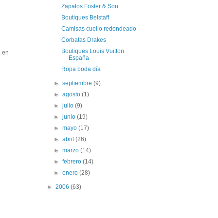
Zapatos Foster & Son
Boutiques Belstaff
Camisas cuello redondeado
Corbatas Drakes
Boutiques Louis Vuitton
a en
España
Ropa boda día
►
septiembre
(9)
►
agosto
(1)
►
julio
(9)
►
junio
(19)
►
mayo
(17)
►
abril
(26)
►
marzo
(14)
►
febrero
(14)
►
enero
(28)
►
2006
(63)