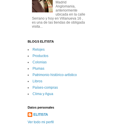
Madrid
Anglomania,
anteriormente
ubicada en la calle
Serrano y hoy en Villanueva 16 ,
es una de las tiendas de obligada
visita...
BLOGS ELITISTA
Relojes
Productos
Colonias
Plumas
Patrimonio histórico-artí­stico
Libros
Paí­ses-compras
Clima y Agua
Datos personales
ELITISTA
Ver todo mi perfil