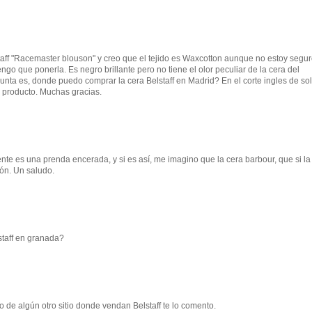
aff "Racemaster blouson" y creo que el tejido es Waxcotton aunque no estoy segu
engo que ponerla. Es negro brillante pero no tiene el olor peculiar de la cera del
gunta es, donde puedo comprar la cera Belstaff en Madrid? En el corte ingles de so
l producto. Muchas gracias.
nte es una prenda encerada, y si es así, me imagino que la cera barbour, que si la
ón. Un saludo.
staff en granada?
 de algún otro sitio donde vendan Belstaff te lo comento.