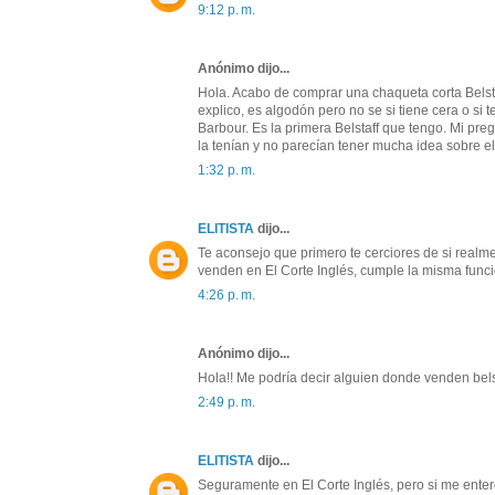
9:12 p. m.
Anónimo dijo...
Hola. Acabo de comprar una chaqueta corta Belst
explico, es algodón pero no se si tiene cera o si t
Barbour. Es la primera Belstaff que tengo. Mi pre
la tenían y no parecían tener mucha idea sobre e
1:32 p. m.
ELITISTA
dijo...
Te aconsejo que primero te cerciores de si realme
venden en El Corte Inglés, cumple la misma funci
4:26 p. m.
Anónimo dijo...
Hola!! Me podría decir alguien donde venden bel
2:49 p. m.
ELITISTA
dijo...
Seguramente en El Corte Inglés, pero si me entero