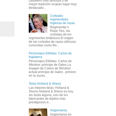
caballero más famosas y de
mayor tradición ocupan lugar muy
destacado...
Corbatas
regimentales
inglesas de rayas
Regimental o
Repp Ties, las
corbatas de los
regimientos británicos El origen
de las corbatas de rayas oblicuas
conocidas como Re...
Personajes Elitistas: Carlos de
Inglaterra
Personajes Elitistas: Carlos de
Windsor, príncipe de Gales La
imagen de Carlos de Windsor ,
actual príncipe de Gales , primero
en la suces...
Telas Holland & Sherry
Las mejores telas: Holland &
Sherry Holland & Sherry es hoy,
sin duda alguna, uno de los
fabricantes de tejidos más
prestigiosos d...
Anglomania
Anglomania en