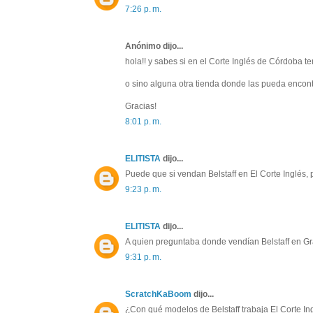
7:26 p. m.
Anónimo dijo...
hola!! y sabes si en el Corte Inglés de Córdoba te
o sino alguna otra tienda donde las pueda encont
Gracias!
8:01 p. m.
ELITISTA
dijo...
Puede que si vendan Belstaff en El Corte Inglés,
9:23 p. m.
ELITISTA
dijo...
A quien preguntaba donde vendían Belstaff en Gr
9:31 p. m.
ScratchKaBoom
dijo...
¿Con qué modelos de Belstaff trabaja El Corte I