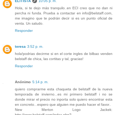
ELITISTA
10:05 p. m.
Hola, si te dejo más tranquilo..en ECI creo que no dan ni
percha ni funda. Prueba a contactar en info@belstaff.com,
me imagino que te podrán decir si es un punto oficial de
venta. Un saludo.
Responder
teresa
3:52 p. m.
hola!podrias decirme si en el corte ingles de bilbao venden
belstaff de chica, las cortitas y tal, gracias!
Responder
Anónimo
5:14 p. m.
quiero comprarme esta chaqueta de belstaff de la nueva
temporada de invierno...es mi primero belstaff i no se
donde mirar el precio no inporta solo quiero encontrar esta
en concreto...espero que alguien me puedo hacer el favor..
New Merton Logo Jackek:
http://www.belstaff.com/index.php?