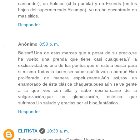
santander), en Boletes (cl la puebla) y en Friends (en los
bajos del supermercado Alcampo), yo no he encontrado en
mas sitios.
Responder
Anónimo
8:59 p. m.
Belstaff.Una de esas marcas que a pesar de su precio,se
ha vuelto una prenda que tiene casi cualquiera.Y la
exclusividad,es uno de los puntos que el esteta busca para
si mismo.Todos la lucen,sin saber qué llevan o porqué.Han
proliferado de manera espeluznante.Aún asi,soy un
enamorado de ésta clásica chaqueta,pues aún se ve gente
a la que ves con ella y sabe desmarcarse de la
vulgarización,que no globalización, estética que
sufrimos.Un saludo y gracias por el blog,fantástico.
Responder
ELITISTA
10:39 a. m.
Totalmente de acuerdo. Gracias. Un saludo.