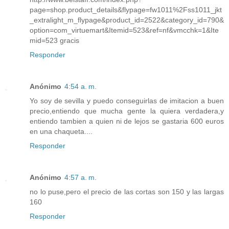
page=shop.product_details&flypage=fw1011%2Fss1011_jkt
_extralight_m_flypage&product_id=2522&category_id=790&
option=com_virtuemart&Itemid=523&ref=nf&vmcchk=1&Ite
mid=523 gracis
Responder
Anónimo
4:54 a. m.
Yo soy de sevilla y puedo conseguirlas de imitacion a buen
precio,entiendo que mucha gente la quiera verdadera,y
entiendo tambien a quien ni de lejos se gastaria 600 euros
en una chaqueta....
Responder
Anónimo
4:57 a. m.
no lo puse,pero el precio de las cortas son 150 y las largas
160
Responder