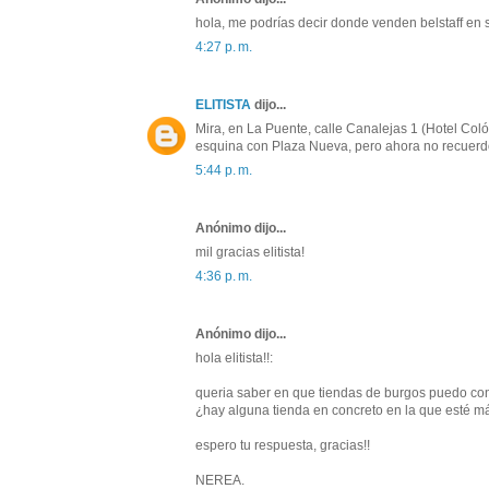
hola, me podrías decir donde venden belstaff en s
4:27 p. m.
ELITISTA
dijo...
Mira, en La Puente, calle Canalejas 1 (Hotel Coló
esquina con Plaza Nueva, pero ahora no recuerd
5:44 p. m.
Anónimo dijo...
mil gracias elitista!
4:36 p. m.
Anónimo dijo...
hola elitista!!:
queria saber en que tiendas de burgos puedo con
¿hay alguna tienda en concreto en la que esté m
espero tu respuesta, gracias!!
NEREA.