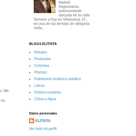
Madrid
Anglomania,
anteriormente
ubicada en la calle
Serrano y hoy en Villanueva 16 ,
es una de las tiendas de obligada
visita...
BLOGS ELITISTA
Relojes
Productos
Colonias
Plumas
Patrimonio histórico-artí­stico
Libros
ro. Me
Paí­ses-compras
Clima y Agua
l no
Datos personales
ELITISTA
Ver todo mi perfil