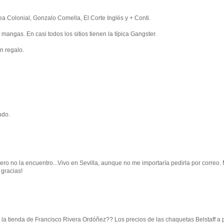
 Colonial, Gonzalo Comella, El Corte Inglés y + Conti.
angas. En casi todos los sitios tienen la típica Gangster.
n regalo.
udo.
pero no la encuentro...Vivo en Sevilla, aunque no me importaría pedirla por correo.
 gracias!
la tienda de Francisco Rivera Ordóñez?? Los precios de las chaquetas Belstaff a p