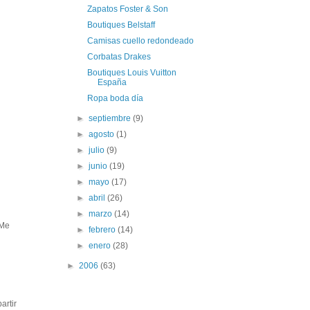
Zapatos Foster & Son
Boutiques Belstaff
Camisas cuello redondeado
Corbatas Drakes
Boutiques Louis Vuitton
España
Ropa boda día
►
septiembre
(9)
►
agosto
(1)
►
julio
(9)
►
junio
(19)
►
mayo
(17)
►
abril
(26)
►
marzo
(14)
 Me
►
febrero
(14)
►
enero
(28)
►
2006
(63)
artir