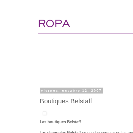
viernes, octubre 12, 2007
Boutiques Belstaff
Las boutiques Belstaff
Las
chaquetas Belstaff
se pueden comprar en las mejo