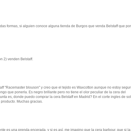
das formas, si alguien conoce alguna tienda de Burgos que venda Belstaff que por
n 2) venden Belstaff.
aff "Racemaster blouson" y creo que el tejido es Waxcotton aunque no estoy segu
engo que ponerla. Es negro brillante pero no tiene el olor peculiar de la cera del
gunta es, donde puedo comprar la cera Belstaff en Madrid? En el corte ingles de so
l producto. Muchas gracias.
nte es una prenda encerada, y si es así, me imagino que la cera barbour, que si la