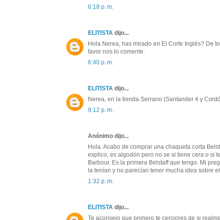
6:18 p. m.
ELITISTA
dijo...
Hola Nerea, has mirado en El Corte Inglés? De to
favor nos lo comente.
6:40 p. m.
ELITISTA
dijo...
Nerea, en la tienda Serrano (Santander 4 y Cordó
9:12 p. m.
Anónimo dijo...
Hola. Acabo de comprar una chaqueta corta Belst
explico, es algodón pero no se si tiene cera o si t
Barbour. Es la primera Belstaff que tengo. Mi pre
la tenían y no parecían tener mucha idea sobre e
1:32 p. m.
ELITISTA
dijo...
Te aconsejo que primero te cerciores de si realme