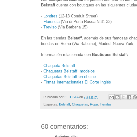
Belstaff
cuenta con boutiques en las siguientes ciuda
-
Londres
(12-13 Conduit Street)
-
Florencia
(Via di Porta Rossa N.31-33)
-
Treviso
(Via Barberia 15)
En las tiendas
Belstaff
, además de sus famosas chaq
tiendas en Roma (Via Babuino), Madrid, Nueva York, T
Información relacionada con
Boutiques Belstaff:
-
Chaqueta Belstaff
-
Chaquetas Belstaff: modelos
-
Chaquetas Belstaff en el cine
-
Firmas internacionales El Corte Inglés
Publicado por
ELITISTA
en
7:41 p. m.
Etiquetas:
Belstaff
,
Chaquetas
,
Ropa
,
Tiendas
60 comentarios:
Anónimo dijo...