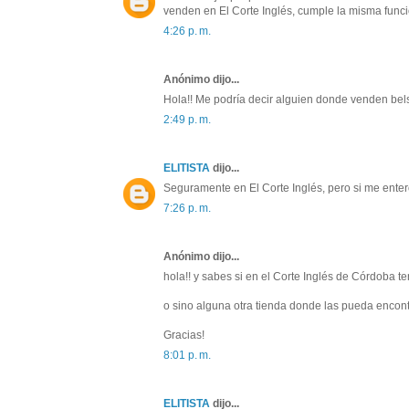
venden en El Corte Inglés, cumple la misma funci
4:26 p. m.
Anónimo dijo...
Hola!! Me podría decir alguien donde venden bel
2:49 p. m.
ELITISTA
dijo...
Seguramente en El Corte Inglés, pero si me entero
7:26 p. m.
Anónimo dijo...
hola!! y sabes si en el Corte Inglés de Córdoba te
o sino alguna otra tienda donde las pueda encont
Gracias!
8:01 p. m.
ELITISTA
dijo...