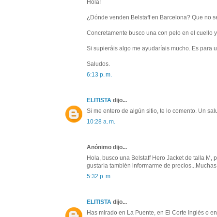
Hola!
¿Dónde venden Belstaff en Barcelona? Que no sea
Concretamente busco una con pelo en el cuello y m
Si supieráis algo me ayudaríais mucho. Es para u
Saludos.
6:13 p. m.
ELITISTA
dijo...
Si me entero de algún sitio, te lo comento. Un sal
10:28 a. m.
Anónimo dijo...
Hola, busco una Belstaff Hero Jacket de talla M, 
gustaría también informarme de precios...Muchas
5:32 p. m.
ELITISTA
dijo...
Has mirado en La Puente, en El Corte Inglés o en 