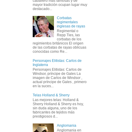
caballero más famosas y de
mayor tradición ocupan lugar muy
destacado...
Corbatas
regimentales
inglesas de rayas
Regimental o
Repp Ties, las
corbatas de los
regimientos británicos El origen
de las corbatas de rayas oblicuas
conocidas como Re...
Personajes Elitistas: Carlos de
Inglaterra
Personajes Elitistas: Carlos de
Windsor, príncipe de Gales La
imagen de Carlos de Windsor ,
actual príncipe de Gales , primero
en la suces...
Telas Holland & Sherry
Las mejores telas: Holland &
Sherry Holland & Sherry es hoy,
sin duda alguna, uno de los
fabricantes de tejidos más
prestigiosos d...
Anglomania
Anglomania en