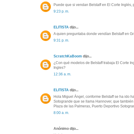
Puede que si vendan Belstaff en El Corte Inglés,
9:23 p. m.
ELITISTA
dijo...
A quien preguntaba donde vendían Belstaff en Gr
9:31 p. m.
ScratchKaBoom
dijo...
¿Con qué modelos de Belstaff trabaja El Corte I
Ingles?
12:36 a. m.
ELITISTA
dijo...
Hola Miguel Ángel, conforme Belstaff se ha ido h
Sotogrande que se llama Hannover, que también ti
Plaza de las Palmeras, Puerto Deportivo Sotogra
8:00 a. m.
Anónimo dijo...