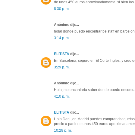
de unos 450 euros aproximadamente, si bien las 
8:30 p. m.
Anónimo dijo...
hola! donde puedo encontrar belstaff en barcelo
3:14 p. m.
ELITISTA
dijo...
En Barcelona, seguro en El Corte Inglés, y creo 
3:29 p. m.
Anónimo dijo...
Hola, me encantaria saber donde puedo encontrar
4:10 p. m.
ELITISTA
dijo...
Hola Dani, en Madrid puedes comprar chaquetas B
precio a partir de unos 450 euros aproximadament
10:28 p. m.