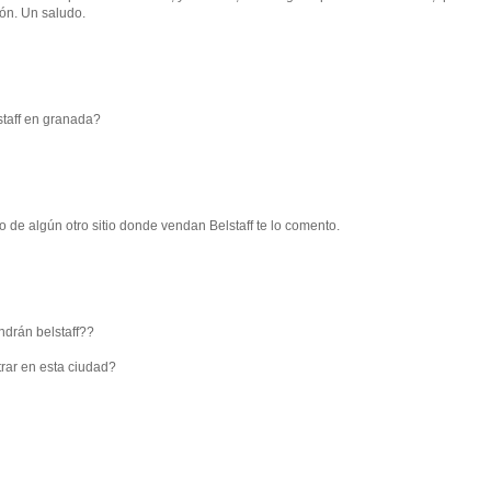
ón. Un saludo.
staff en granada?
 de algún otro sitio donde vendan Belstaff te lo comento.
ndrán belstaff??
rar en esta ciudad?