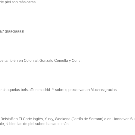
de piel son más caras.
na? graaciaaas!
que también en Colonial, Gonzalo Comella y Conti.
 chaquetas belstaff en madrid. Y sobre q precio varian Muchas gracias
elstaff en El Corte Inglés, Yusty, Weekend (Jardín de Serrano) o en Hannover. Su
e, si bien las de piel suben bastante más.