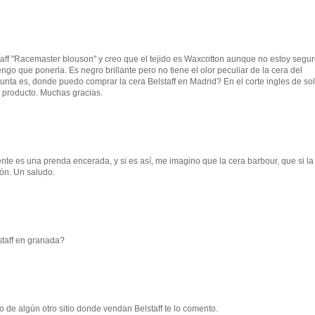
aff "Racemaster blouson" y creo que el tejido es Waxcotton aunque no estoy segu
engo que ponerla. Es negro brillante pero no tiene el olor peculiar de la cera del
gunta es, donde puedo comprar la cera Belstaff en Madrid? En el corte ingles de so
l producto. Muchas gracias.
nte es una prenda encerada, y si es así, me imagino que la cera barbour, que si la
ón. Un saludo.
staff en granada?
 de algún otro sitio donde vendan Belstaff te lo comento.