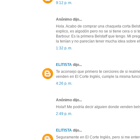
9:12 p. m.
Anónimo dijo...
Hola. Acabo de comprar una chaqueta corta Belst
explico, es algodón pero no se si tiene cera o si t
Barbour. Es la primera Belstaff que tengo. Mi pre
la tenían y no parecían tener mucha idea sobre e
1:32 p. m.
ELITISTA
dijo...
Te aconsejo que primero te cerciores de si realme
venden en El Corte Inglés, cumple la misma funci
4:26 p. m.
Anónimo dijo...
Hola!! Me podría decir alguien donde venden bel
2:49 p. m.
ELITISTA
dijo...
Seguramente en El Corte Inglés, pero si me entero