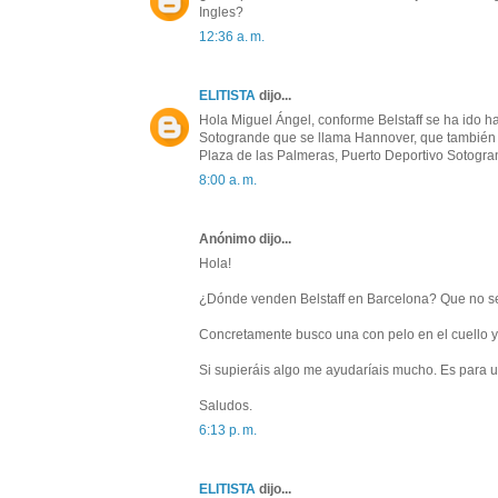
Ingles?
12:36 a. m.
ELITISTA
dijo...
Hola Miguel Ángel, conforme Belstaff se ha ido h
Sotogrande que se llama Hannover, que también ti
Plaza de las Palmeras, Puerto Deportivo Sotogra
8:00 a. m.
Anónimo dijo...
Hola!
¿Dónde venden Belstaff en Barcelona? Que no sea
Concretamente busco una con pelo en el cuello y m
Si supieráis algo me ayudaríais mucho. Es para u
Saludos.
6:13 p. m.
ELITISTA
dijo...