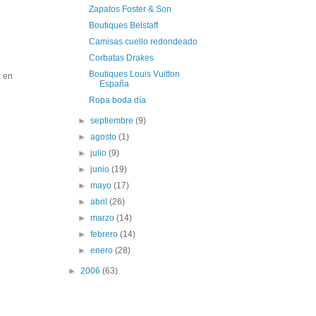
Zapatos Foster & Son
Boutiques Belstaff
Camisas cuello redondeado
Corbatas Drakes
Boutiques Louis Vuitton
a en
España
Ropa boda día
►
septiembre
(9)
►
agosto
(1)
►
julio
(9)
►
junio
(19)
►
mayo
(17)
►
abril
(26)
►
marzo
(14)
►
febrero
(14)
►
enero
(28)
►
2006
(63)