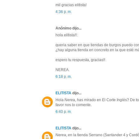
mil gracias elitista!
4:36 p. m.
Anónimo dijo...
hola elitista!!:
queria saber en que tiendas de burgos puedo con
¿hay alguna tienda en concreto en la que esté m
espero tu respuesta, gracias!!
NEREA.
6:18 p. m.
ELITISTA
dijo...
Hola Nerea, has mirado en El Corte Inglés? De to
favor nos lo comente.
6:40 p. m.
ELITISTA
dijo...
Nerea, en la tienda Serrano (Santander 4 y Cordó