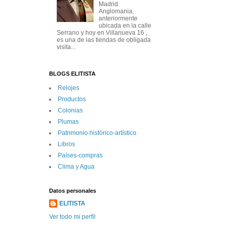
Madrid
Anglomania,
anteriormente
ubicada en la calle
Serrano y hoy en Villanueva 16 ,
es una de las tiendas de obligada
visita...
BLOGS ELITISTA
Relojes
Productos
Colonias
Plumas
Patrimonio histórico-artí­stico
Libros
Paí­ses-compras
Clima y Agua
Datos personales
ELITISTA
Ver todo mi perfil