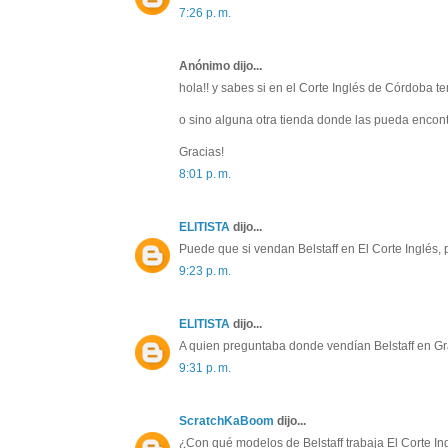
7:26 p. m.
Anónimo dijo...
hola!! y sabes si en el Corte Inglés de Córdoba te
o sino alguna otra tienda donde las pueda encont
Gracias!
8:01 p. m.
ELITISTA
dijo...
Puede que si vendan Belstaff en El Corte Inglés,
9:23 p. m.
ELITISTA
dijo...
A quien preguntaba donde vendían Belstaff en Gr
9:31 p. m.
ScratchKaBoom
dijo...
¿Con qué modelos de Belstaff trabaja El Corte I