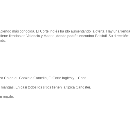
aciendo más conocida, El Corte Inglés ha ido aumentando la oferta. Hay una tiend
ene tiendas en Valencia y Madrid, donde podrás encontrar Belstaff. Su dirección:
nde.
 Colonial, Gonzalo Comella, El Corte Inglés y + Conti.
angas. En casi todos los sitios tienen la típica Gangster.
n regalo.