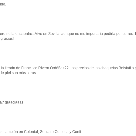
udo.
pero no la encuentro...Vivo en Sevilla, aunque no me importaría pedirla por correo.
 gracias!
la tienda de Francisco Rivera Ordóñez?? Los precios de las chaquetas Belstaff a p
de piel son más caras.
na? graaciaaas!
que también en Colonial, Gonzalo Comella y Conti.