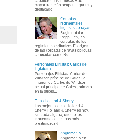
caballero más famosas y de
mayor tradición ocupan lugar muy
destacado...
Corbatas
regimentales
inglesas de rayas
Regimental o
Repp Ties, las
corbatas de los
regimientos británicos El origen
de las corbatas de rayas oblicuas
conocidas como Re...
Personajes Elitistas: Carlos de
Inglaterra
Personajes Elitistas: Carlos de
Windsor, príncipe de Gales La
imagen de Carlos de Windsor ,
actual príncipe de Gales , primero
en la suces...
Telas Holland & Sherry
Las mejores telas: Holland &
Sherry Holland & Sherry es hoy,
sin duda alguna, uno de los
fabricantes de tejidos más
prestigiosos d...
Anglomania
Anglomania en