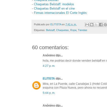
-
Chaquetas Belstaff: modelos
-
Chaquetas Belstaff en el cine
-
Firmas internacionales El Corte Inglés
Publicado por
ELITISTA
en
7:41 p. m.
Etiquetas:
Belstaff
,
Chaquetas
,
Ropa
,
Tiendas
60 comentarios:
Anónimo dijo...
hola, me podrías decir donde venden belstaff en s
4:27 p. m.
ELITISTA
dijo...
Mira, en La Puente, calle Canalejas 1 (Hotel Coló
esquina con Plaza Nueva, pero ahora no recuerd
5:44 p. m.
Anónimo dijo...