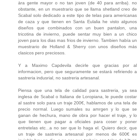
àra gente mayor o no tan joven (de 40 para arriba). no
obstante, en un muestrario que se llama shetland creo de
Scabal solo dedicado a este tipo de telas para americanas
de caza y que tienen en Santa Eulalia he visto algunos
diseños que combinados con un buen pantalon, una
tricotina de invierno, puede sentar muy bien a un chico
joven para los dias mas frios de invierno. Tambien había un
muestrario de Holland & Sherry con unos diseños más
clasicos pero preciosos.
Y a Maximo Capdevila decirle que gracias por al
informacion, pero que seguramente se estará refiriendo a
sastreria indusrial, no sastreria artesanal.
Piensa que una tela de calidad para sastreria, ya sea
inglesa de Scabal o Italiana de Loropiana, le puede costar
al sastre solo para un traje 200€, hablamos de una tela de
precio normal. Luego sumales su amrgen y lo que se
ganan de hechura, mano de obra por hacer el traje, y lo
que tienen que pagar a oficiales para coser y poner
entretelas etc...a no ser que lo haga el. Quiero decir, que
un traje de sastreria artesanal por menos de 600€ es