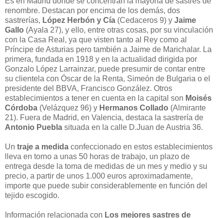
Es en Madrid donde se concentran la mayoría de sastres de
renombre. Destacan por encima de los demás, dos
sastrerías,
López Herbón y Cía
(Cedaceros 9) y
Jaime
Gallo
(Ayala 27), y ello, entre otras cosas, por su vinculación
con la Casa Real, ya que visten tanto al Rey como al
Príncipe de Asturias pero también a Jaime de Marichalar. La
primera, fundada en 1918 y en la actualidad dirigida por
Gonzalo López Larrainzar, puede presumir de contar entre
su clientela con Óscar de la Renta, Simeón de Bulgaria o el
presidente del BBVA, Francisco González. Otros
establecimientos a tener en cuenta en la capital son
Moisés
Córdoba
(Velázquez 96) y
Hermanos Collado
(Almirante
21). Fuera de Madrid, en Valencia, destaca la sastrería de
Antonio Puebla
situada en la calle D.Juan de Austria 36.
Un
traje a medida
confeccionado en estos establecimientos
lleva en torno a unas 50 horas de trabajo, un plazo de
entrega desde la toma de medidas de un mes y medio y su
precio, a partir de unos 1.000 euros aproximadamente,
importe que puede subir considerablemente en función del
tejido escogido.
Información relacionada con
Los mejores sastres de