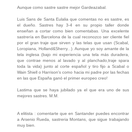
Aunque como sastre sastre mejor Gardeazabal.
Luis Sans de Santa Eulalia que comentas no es sastre, es
el dueño. Sastres hay 3-4 en su propio taller donde
enseñan a cortar como bien comentabas. Una excelente
sastrería en Barcelona de la cual reconozco ser cliente fiel
por el gran traje que sirven y las telas que usan (Scabal,
Loropiana, Holland&Sherry...). Aunque yo soy amante de la
tela inglesa (bajo mi experiencia una tela más duradera,
que contrae menos al lavado y al planchado,traje spara
toda la vida) junto al corte español y tiro fijo a Scabal o
Wain Shiell o Harrison's como hacia mi padre por las fechas
en las que España ganó el primer europeo creo!
Lastima que se haya jubilado ya el que era uno de sus
mejores sastres. M.M.
A elitista : comentarte que en Santander puedes encontrar
a Arsenio Rueda, sastreria Montans, que sigue trabajando
muy bien.