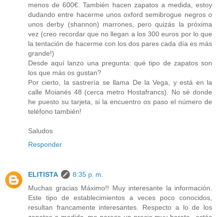
menos de 600€. También hacen zapatos a medida, estoy
dudando entre hacerme unos oxford semibrogue negros o
unos derby (shannon) marrones, pero quizás la próxima
vez (creo recordar que no llegan a los 300 euros por lo que
la tentación de hacerme con los dos pares cada día es más
grande!)
Desde aquí lanzo una pregunta: qué tipo de zapatos son
los que más os gustan?
Por cierto, la sastrería se llama De la Vega, y está en la
calle Moianés 48 (cerca metro Hostafrancs). No sé donde
he puesto su tarjeta, si la encuentro os paso el número de
teléfono también!
Saludos
Responder
ELITISTA
8:35 p. m.
Muchas gracias Máximo!! Muy interesante la información.
Este tipo de establecimientos a veces poco conocidos,
resultan francamente interesantes. Respecto a lo de los
zapatos a medida, me parece un precio muy barato...estás