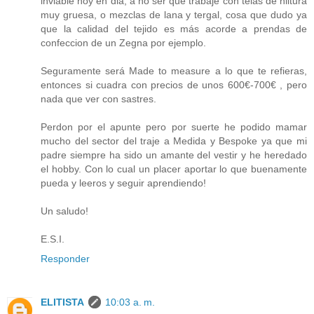
inviable hoy en dia, a no ser que trabaje con telas de hiltura
muy gruesa, o mezclas de lana y tergal, cosa que dudo ya
que la calidad del tejido es más acorde a prendas de
confeccion de un Zegna por ejemplo.
Seguramente será Made to measure a lo que te refieras,
entonces si cuadra con precios de unos 600€-700€ , pero
nada que ver con sastres.
Perdon por el apunte pero por suerte he podido mamar
mucho del sector del traje a Medida y Bespoke ya que mi
padre siempre ha sido un amante del vestir y he heredado
el hobby. Con lo cual un placer aportar lo que buenamente
pueda y leeros y seguir aprendiendo!
Un saludo!
E.S.I.
Responder
ELITISTA
10:03 a. m.