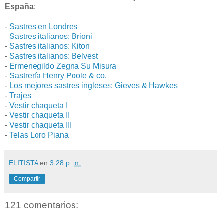
España
:
-
Sastres en Londres
-
Sastres italianos: Brioni
-
Sastres italianos: Kiton
-
Sastres italianos: Belvest
-
Ermenegildo Zegna Su Misura
-
Sastrería Henry Poole & co.
-
Los mejores sastres ingleses: Gieves & Hawkes
-
Trajes
-
Vestir chaqueta I
-
Vestir chaqueta II
-
Vestir chaqueta III
-
Telas Loro Piana
ELITISTA
en
3:28 p. m.
Compartir
121 comentarios: