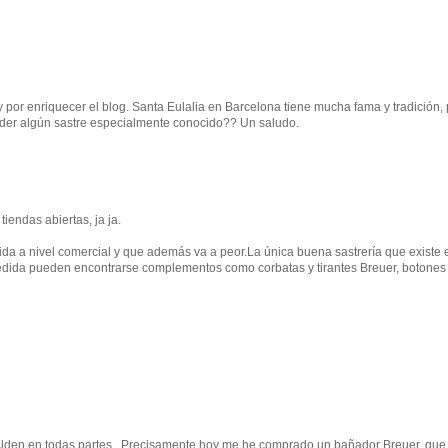
 por enriquecer el blog. Santa Eulalia en Barcelona tiene mucha fama y tradición,
ander algún sastre especialmente conocido?? Un saludo.
endas abiertas, ja ja.
da a nivel comercial y que además va a peor.La única buena sastrería que existe e
edida pueden encontrarse complementos como corbatas y tirantes Breuer, botones
lden en todas partes...Precisamente hoy me he comprado un bañador Breuer, que