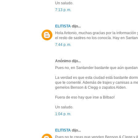
Un saludo.
7:13 p. m.
ELITISTA
dijo...
Hola Antonio, muchas gracias por la información y
el resto de sastres no los conocía. Hay en Sant
7:44 p. m.
Anónimo dijo...
Pues no, en Santander bastante que aún quedan ti
La verdad es que esta ciudad está bastante dormi
que te comenté. Además de trajes y camisas a m
gemelos Benson & Clegg o zapatos Alden.
Fuera de eso hay que irse a Bilbao!
Un saludo.
1:04 p. m.
ELITISTA
dijo...
Pues no te creas que venden Benson & Clegg y A