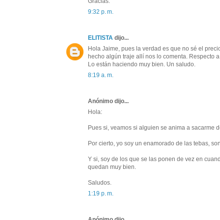
Gracias.
9:32 p. m.
ELITISTA
dijo...
Hola Jaime, pues la verdad es que no sé el preci
hecho algún traje allí nos lo comenta. Respecto a
Lo están haciendo muy bien. Un saludo.
8:19 a. m.
Anónimo dijo...
Hola:
Pues si, veamos si alguien se anima a sacarme de
Por cierto, yo soy un enamorado de las tebas, so
Y si, soy de los que se las ponen de vez en cua
quedan muy bien.
Saludos.
1:19 p. m.
Anónimo dijo...