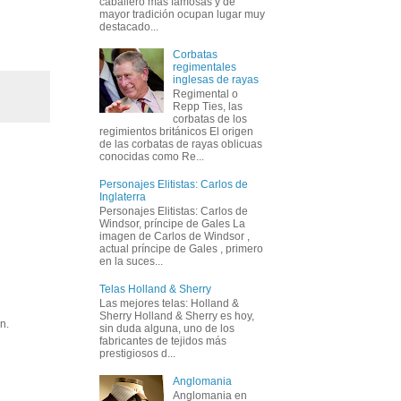
caballero más famosas y de
mayor tradición ocupan lugar muy
destacado...
Corbatas
regimentales
inglesas de rayas
Regimental o
Repp Ties, las
corbatas de los
regimientos británicos El origen
de las corbatas de rayas oblicuas
conocidas como Re...
Personajes Elitistas: Carlos de
Inglaterra
Personajes Elitistas: Carlos de
Windsor, príncipe de Gales La
imagen de Carlos de Windsor ,
actual príncipe de Gales , primero
en la suces...
Telas Holland & Sherry
Las mejores telas: Holland &
Sherry Holland & Sherry es hoy,
n.
sin duda alguna, uno de los
fabricantes de tejidos más
prestigiosos d...
Anglomania
Anglomania en