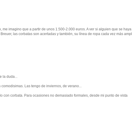
o, me imagino que a partir de unos 1.500-2.000 euros. A ver si alguien que se haya
 Breuer, las corbatas son acertadas y también, su línea de ropa cada vez más ampl
 la duda...
n comodisimas. Las tengo de inviernos, de verano...
ndo con corbata. Para ocasiones no demasiado formales, desde mi punto de vista