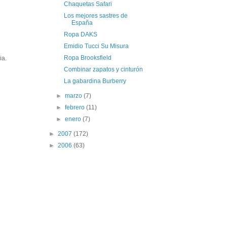
Chaquetas Safari
Los mejores sastres de
España
Ropa DAKS
Emidio Tucci Su Misura
Ropa Brooksfield
ia.
Combinar zapatos y cinturón
La gabardina Burberry
►
marzo
(7)
►
febrero
(11)
►
enero
(7)
►
2007
(172)
►
2006
(63)