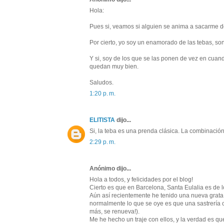
Hola:
Pues si, veamos si alguien se anima a sacarme de
Por cierto, yo soy un enamorado de las tebas, so
Y si, soy de los que se las ponen de vez en cua
quedan muy bien.
Saludos.
1:20 p. m.
ELITISTA
dijo...
Si, la teba es una prenda clásica. La combinación
2:29 p. m.
Anónimo dijo...
Hola a todos, y felicidades por el blog!
Cierto es que en Barcelona, Santa Eulalia es de 
Aún así recientemente he tenido una nueva grata 
normalmente lo que se oye es que una sastrería ci
más, se renueva!).
Me he hecho un traje con ellos, y la verdad es 