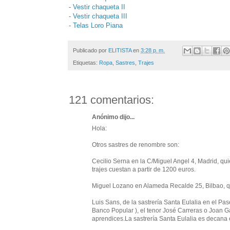
-
Vestir chaqueta II
-
Vestir chaqueta III
-
Telas Loro Piana
Publicado por
ELITISTA
en
3:28 p. m.
Etiquetas:
Ropa
,
Sastres
,
Trajes
121 comentarios:
Anónimo dijo...
Hola:
Otros sastres de renombre son:
Cecilio Serna en la C/Miguel Angel 4, Madrid, qui
trajes cuestan a partir de 1200 euros.
Miguel Lozano en Alameda Recalde 25, Bilbao, qu
Luis Sans, de la sastrería Santa Eulalia en el Pas
Banco Popular ), el tenor José Carreras o Joan G
aprendices.La sastrería Santa Eulalia es decana 