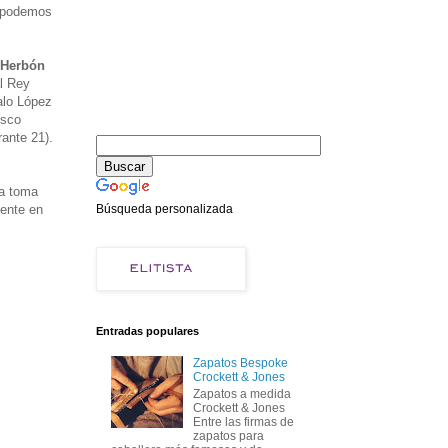
s podemos
 Herbón
al Rey
alo López
isco
ante 21).
la toma
mente en
Búsqueda personalizada
Entradas populares
Zapatos Bespoke
Crockett & Jones
Zapatos a medida
Crockett & Jones
Entre las firmas de
zapatos para