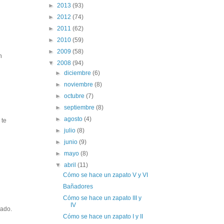
►
2013
(93)
►
2012
(74)
►
2011
(62)
►
2010
(59)
►
2009
(58)
n
▼
2008
(94)
►
diciembre
(6)
►
noviembre
(8)
►
octubre
(7)
►
septiembre
(8)
►
agosto
(4)
 te
►
julio
(8)
►
junio
(9)
►
mayo
(8)
▼
abril
(11)
Cómo se hace un zapato V y VI
Bañadores
Cómo se hace un zapato III y
IV
rado.
Cómo se hace un zapato I y II