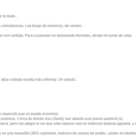
 la duda...
n comodisimas. Las tengo de inviernos, de verano...
ndo con corbata. Para ocasiones no demasiado formales, desde mi punto de vista
 teba-corbata resulta más informal. Un saludo.
lo mejorcito que se puede encontrar.
sorpresa. Cerca de donde vivo (Sants) han abierto una nueva sastrería (sí,
erra, pero me alegra el ver que esta especie casi en extinción todavía aguanta, y 
que es una maravilla (30% cashmere, botones de cuerno de bufalo, cuidan al máxim