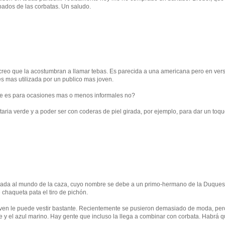
pados de las corbatas. Un saludo.
 creo que la acostumbran a llamar tebas. Es parecida a una americana pero en ver
s mas utilizada por un publico mas joven.
e es para ocasiones mas o menos informales no?
ria verde y a poder ser con coderas de piel girada, por ejemplo, para dar un toq
culada al mundo de la caza, cuyo nombre se debe a un primo-hermano de la Duque
 chaqueta pata el tiro de pichón.
ven le puede vestir bastante. Recientemente se pusieron demasiado de moda, per
e y el azul marino. Hay gente que incluso la llega a combinar con corbata. Habrá 