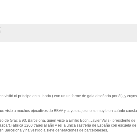
en vistió al príncipe en su boda ( con un uniforme de gala diseñado por él), y cuyos
e viste a muchos ejecutivos de BBVA y cuyos trajes no se muy bien cuánto cuesta
eo de Gracia 93, Barcelona, quien viste a Emilio Botín, Javier Valls ( presidente de
aspart.Fabrica 1200 trajes al año y es la única sastrería de España con escuela de
en Barcelona y ha vestido a siete generaciones de barceloneses.