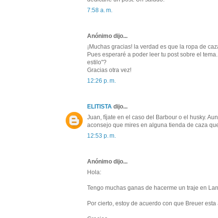
7:58 a. m.
Anónimo dijo...
¡Muchas gracias! la verdad es que la ropa de caza
Pues esperaré a poder leer tu post sobre el tem
estilo"?
Gracias otra vez!
12:26 p. m.
ELITISTA
dijo...
Juan, fíjate en el caso del Barbour o el husky. 
aconsejo que mires en alguna tienda de caza que 
12:53 p. m.
Anónimo dijo...
Hola:
Tengo muchas ganas de hacerme un traje en Larrai
Por cierto, estoy de acuerdo con que Breuer esta