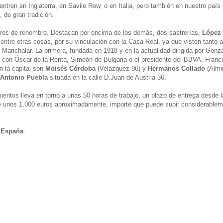
tren en Inglaterra, en Savile Row, o en Italia, pero también en nuestro paí
 de gran tradición.
res de renombre. Destacan por encima de los demás, dos sastrerías,
López
, entre otras cosas, por su vinculación con la Casa Real, ya que visten tanto 
Marichalar. La primera, fundada en 1918 y en la actualidad dirigida por Gonz
la con Óscar de la Renta, Simeón de Bulgaria o el presidente del BBVA, Franc
n la capital son
Moisés Córdoba
(Velázquez 96) y
Hermanos Collado
(Almir
Antonio Puebla
situada en la calle D.Juan de Austria 36.
entos lleva en torno a unas 50 horas de trabajo, un plazo de entrega desde 
de unos 1.000 euros aproximadamente, importe que puede subir considerable
e España
: