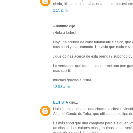
cierto, últimamente está acertando con los estam
2:15 p. m.
Anónimo dijo...
¡Hola a todos!
Hay una prenda de corte totalmente clasico, que
mas sport y mas comoda. He visto que cada vez e
¿que opinas acerca de esta prenda? supongo qu
La verdad es que queria comprarme uno (me gusta
mas sport).
muchas gracias elitista!
12:58 a. m.
ELITISTA
dijo...
Hola Juan, la teba es una chaqueta clásica vin
Alba, el Conde de Teba, que utilizaba este tipo de
Es más sport que una chaqueta pero a alguien jo
un clásico. Los colores más genuinos son el verd
dedicarle un post. Un saludo.