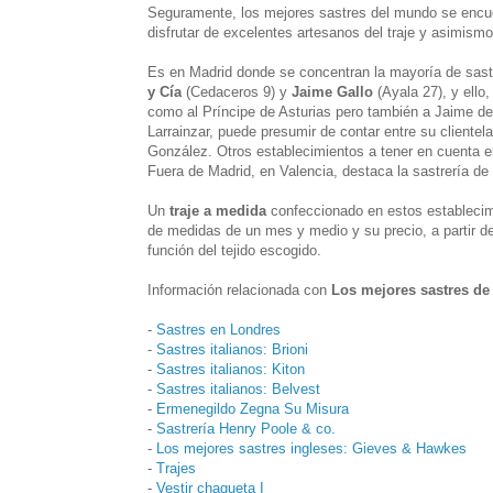
Seguramente, los mejores sastres del mundo se encuen
disfrutar de excelentes artesanos del traje y asimismo,
Es en Madrid donde se concentran la mayoría de sast
y Cía
(Cedaceros 9) y
Jaime Gallo
(Ayala 27), y ello
como al Príncipe de Asturias pero también a Jaime de 
Larrainzar, puede presumir de contar entre su cliente
González. Otros establecimientos a tener en cuenta e
Fuera de Madrid, en Valencia, destaca la sastrería de
Un
traje a medida
confeccionado en estos establecimi
de medidas de un mes y medio y su precio, a partir 
función del tejido escogido.
Información relacionada con
Los mejores sastres d
-
Sastres en Londres
-
Sastres italianos: Brioni
-
Sastres italianos: Kiton
-
Sastres italianos: Belvest
-
Ermenegildo Zegna Su Misura
-
Sastrería Henry Poole & co.
-
Los mejores sastres ingleses: Gieves & Hawkes
-
Trajes
-
Vestir chaqueta I