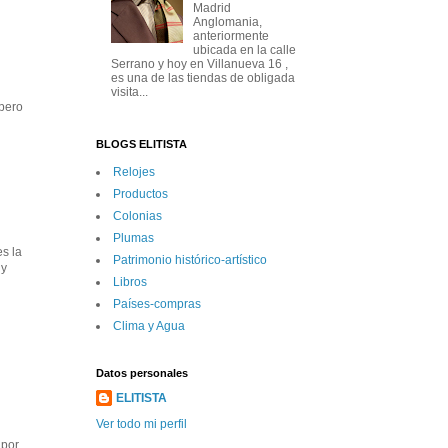
Madrid
Anglomania,
anteriormente
ubicada en la calle
Serrano y hoy en Villanueva 16 ,
es una de las tiendas de obligada
visita...
 pero
BLOGS ELITISTA
Relojes
Productos
Colonias
Plumas
s la
Patrimonio histórico-artí­stico
 y
Libros
Paí­ses-compras
Clima y Agua
Datos personales
ELITISTA
Ver todo mi perfil
 por