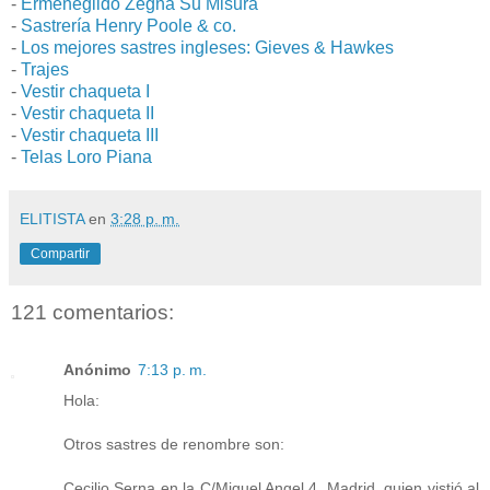
-
Ermenegildo Zegna Su Misura
-
Sastrería Henry Poole & co.
-
Los mejores sastres ingleses: Gieves & Hawkes
-
Trajes
-
Vestir chaqueta I
-
Vestir chaqueta II
-
Vestir chaqueta III
-
Telas Loro Piana
ELITISTA
en
3:28 p. m.
Compartir
121 comentarios:
Anónimo
7:13 p. m.
Hola:
Otros sastres de renombre son:
Cecilio Serna en la C/Miguel Angel 4, Madrid, quien vistió al