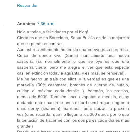
Responder
Anónimo
7:36 p. m.
Hola a todos, y felicidades por el blog!
Cierto es que en Barcelona, Santa Eulalia es de lo mejorcito
que se puede encontrar.
Aún así recientemente he tenido una nueva grata sorpresa.
Cerca de donde vivo (Sants) han abierto una nueva
sastrería (sí, normalmente lo que se oye es que una
sastrería cierra, pero me alegra el ver que esta especie
casi en extinción todavía aguanta, y es más, se renueva!).
Me he hecho un traje con ellos, y la verdad es que es una
maravilla (30% cashmere, botones de cuerno de bufalo,
cuidan al máximo cada detalle...). Además, los precios,
menos de 600€. También hacen zapatos a medida, estoy
dudando entre hacerme unos oxford semibrogue negros o
unos derby (shannon) marrones, pero quizás la próxima
vez (creo recordar que no llegan a los 300 euros por lo que
la tentación de hacerme con los dos pares cada día es más
grande!)
Desde aquí lanzo una pregunta: qué tipo de zapatos son