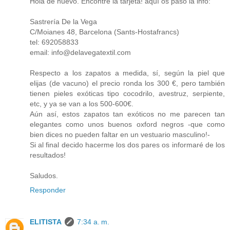
Hola de nuevo. Encontré la tarjeta! aquí os paso la info:
Sastrería De la Vega
C/Moianes 48, Barcelona (Sants-Hostafrancs)
tel: 692058833
email: info@delavegatextil.com
Respecto a los zapatos a medida, sí, según la piel que
elijas (de vacuno) el precio ronda los 300 €, pero también
tienen pieles exóticas tipo cocodrilo, avestruz, serpiente,
etc, y ya se van a los 500-600€.
Aún así, estos zapatos tan exóticos no me parecen tan
elegantes como unos buenos oxford negros -que como
bien dices no pueden faltar en un vestuario masculino!-
Si al final decido hacerme los dos pares os informaré de los
resultados!
Saludos.
Responder
ELITISTA
7:34 a. m.