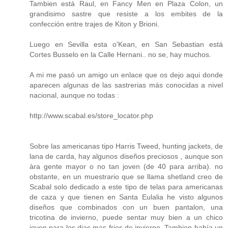
Tambien está Raul, en Fancy Men en Plaza Colon, un
grandisimo sastre que resiste a los embites de la
confección entre trajes de Kiton y Brioni.
Luego en Sevilla esta o'Kean, en San Sebastian está
Cortes Busselo en la Calle Hernani.. no se, hay muchos.
A mi me pasó un amigo un enlace que os dejo aqui donde
aparecen algunas de las sastrerias más conocidas a nivel
nacional, aunque no todas :
http://www.scabal.es/store_locator.php
Sobre las americanas tipo Harris Tweed, hunting jackets, de
lana de carda, hay algunos diseños preciosos , aunque son
àra gente mayor o no tan joven (de 40 para arriba). no
obstante, en un muestrario que se llama shetland creo de
Scabal solo dedicado a este tipo de telas para americanas
de caza y que tienen en Santa Eulalia he visto algunos
diseños que combinados con un buen pantalon, una
tricotina de invierno, puede sentar muy bien a un chico
joven para los dias mas frios de invierno. Tambien había un