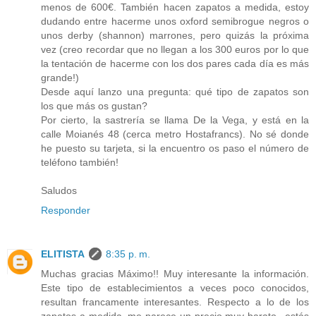
menos de 600€. También hacen zapatos a medida, estoy
dudando entre hacerme unos oxford semibrogue negros o
unos derby (shannon) marrones, pero quizás la próxima
vez (creo recordar que no llegan a los 300 euros por lo que
la tentación de hacerme con los dos pares cada día es más
grande!)
Desde aquí lanzo una pregunta: qué tipo de zapatos son
los que más os gustan?
Por cierto, la sastrería se llama De la Vega, y está en la
calle Moianés 48 (cerca metro Hostafrancs). No sé donde
he puesto su tarjeta, si la encuentro os paso el número de
teléfono también!
Saludos
Responder
ELITISTA
8:35 p. m.
Muchas gracias Máximo!! Muy interesante la información.
Este tipo de establecimientos a veces poco conocidos,
resultan francamente interesantes. Respecto a lo de los
zapatos a medida, me parece un precio muy barato...estás