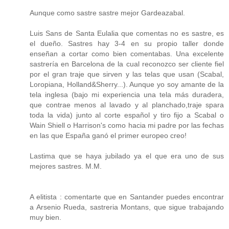
Aunque como sastre sastre mejor Gardeazabal.
Luis Sans de Santa Eulalia que comentas no es sastre, es
el dueño. Sastres hay 3-4 en su propio taller donde
enseñan a cortar como bien comentabas. Una excelente
sastrería en Barcelona de la cual reconozco ser cliente fiel
por el gran traje que sirven y las telas que usan (Scabal,
Loropiana, Holland&Sherry...). Aunque yo soy amante de la
tela inglesa (bajo mi experiencia una tela más duradera,
que contrae menos al lavado y al planchado,traje spara
toda la vida) junto al corte español y tiro fijo a Scabal o
Wain Shiell o Harrison's como hacia mi padre por las fechas
en las que España ganó el primer europeo creo!
Lastima que se haya jubilado ya el que era uno de sus
mejores sastres. M.M.
A elitista : comentarte que en Santander puedes encontrar
a Arsenio Rueda, sastreria Montans, que sigue trabajando
muy bien.