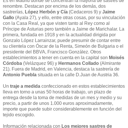
Es en Madrid donde se concentran la mayoría de sastres de
renombre. Destacan por encima de los demás, dos
sastrerías,
López Herbón y Cía
(Cedaceros 9) y
Jaime
Gallo
(Ayala 27), y ello, entre otras cosas, por su vinculación
con la Casa Real, ya que visten tanto al Rey como al
Príncipe de Asturias pero también a Jaime de Marichalar. La
primera, fundada en 1918 y en la actualidad dirigida por
Gonzalo López Larrainzar, puede presumir de contar entre
su clientela con Óscar de la Renta, Simeón de Bulgaria o el
presidente del BBVA, Francisco González. Otros
establecimientos a tener en cuenta en la capital son
Moisés
Córdoba
(Velázquez 96) y
Hermanos Collado
(Almirante
21). Fuera de Madrid, en Valencia, destaca la sastrería de
Antonio Puebla
situada en la calle D.Juan de Austria 36.
Un
traje a medida
confeccionado en estos establecimientos
lleva en torno a unas 50 horas de trabajo, un plazo de
entrega desde la toma de medidas de un mes y medio y su
precio, a partir de unos 1.000 euros aproximadamente,
importe que puede subir considerablemente en función del
tejido escogido.
Información relacionada con
Los mejores sastres de