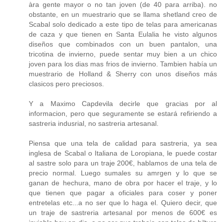
àra gente mayor o no tan joven (de 40 para arriba). no
obstante, en un muestrario que se llama shetland creo de
Scabal solo dedicado a este tipo de telas para americanas
de caza y que tienen en Santa Eulalia he visto algunos
diseños que combinados con un buen pantalon, una
tricotina de invierno, puede sentar muy bien a un chico
joven para los dias mas frios de invierno. Tambien había un
muestrario de Holland & Sherry con unos diseños más
clasicos pero preciosos.
Y a Maximo Capdevila decirle que gracias por al
informacion, pero que seguramente se estará refiriendo a
sastreria indusrial, no sastreria artesanal.
Piensa que una tela de calidad para sastreria, ya sea
inglesa de Scabal o Italiana de Loropiana, le puede costar
al sastre solo para un traje 200€, hablamos de una tela de
precio normal. Luego sumales su amrgen y lo que se
ganan de hechura, mano de obra por hacer el traje, y lo
que tienen que pagar a oficiales para coser y poner
entretelas etc...a no ser que lo haga el. Quiero decir, que
un traje de sastreria artesanal por menos de 600€ es