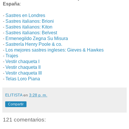
España
:
-
Sastres en Londres
-
Sastres italianos: Brioni
-
Sastres italianos: Kiton
-
Sastres italianos: Belvest
-
Ermenegildo Zegna Su Misura
-
Sastrería Henry Poole & co.
-
Los mejores sastres ingleses: Gieves & Hawkes
-
Trajes
-
Vestir chaqueta I
-
Vestir chaqueta II
-
Vestir chaqueta III
-
Telas Loro Piana
ELITISTA
en
3:28 p. m.
Compartir
121 comentarios: