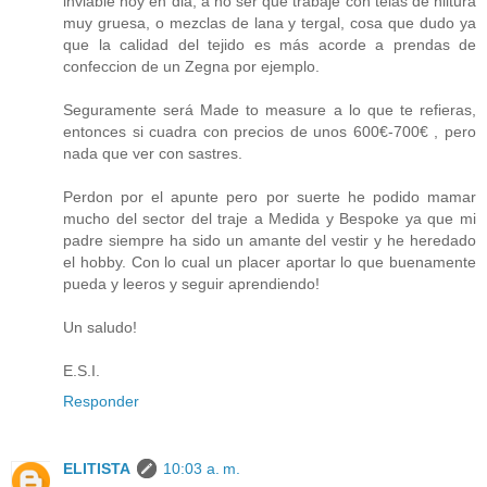
inviable hoy en dia, a no ser que trabaje con telas de hiltura
muy gruesa, o mezclas de lana y tergal, cosa que dudo ya
que la calidad del tejido es más acorde a prendas de
confeccion de un Zegna por ejemplo.
Seguramente será Made to measure a lo que te refieras,
entonces si cuadra con precios de unos 600€-700€ , pero
nada que ver con sastres.
Perdon por el apunte pero por suerte he podido mamar
mucho del sector del traje a Medida y Bespoke ya que mi
padre siempre ha sido un amante del vestir y he heredado
el hobby. Con lo cual un placer aportar lo que buenamente
pueda y leeros y seguir aprendiendo!
Un saludo!
E.S.I.
Responder
ELITISTA
10:03 a. m.