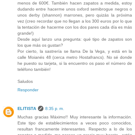
menos de 600€. También hacen zapatos a medida, estoy
dudando entre hacerme unos oxford semibrogue negros o
unos derby (shannon) marrones, pero quizás la próxima
vez (creo recordar que no llegan a los 300 euros por lo que
la tentación de hacerme con los dos pares cada día es más
grande!)
Desde aquí lanzo una pregunta: qué tipo de zapatos son
los que más os gustan?
Por cierto, la sastrería se llama De la Vega, y está en la
calle Moianés 48 (cerca metro Hostafrancs). No sé donde
he puesto su tarjeta, si la encuentro os paso el número de
teléfono también!
Saludos
Responder
ELITISTA
8:35 p. m.
Muchas gracias Máximo!! Muy interesante la información.
Este tipo de establecimientos a veces poco conocidos,
resultan francamente interesantes. Respecto a lo de los
zapatos a medida, me parece un precio muy barato...estás