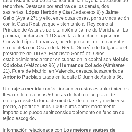
Es en Madrid donde se concentran la mayoría de sastres de
renombre. Destacan por encima de los demás, dos
sastrerías,
López Herbón y Cía
(Cedaceros 9) y
Jaime
Gallo
(Ayala 27), y ello, entre otras cosas, por su vinculación
con la Casa Real, ya que visten tanto al Rey como al
Príncipe de Asturias pero también a Jaime de Marichalar. La
primera, fundada en 1918 y en la actualidad dirigida por
Gonzalo López Larrainzar, puede presumir de contar entre
su clientela con Óscar de la Renta, Simeón de Bulgaria o el
presidente del BBVA, Francisco González. Otros
establecimientos a tener en cuenta en la capital son
Moisés
Córdoba
(Velázquez 96) y
Hermanos Collado
(Almirante
21). Fuera de Madrid, en Valencia, destaca la sastrería de
Antonio Puebla
situada en la calle D.Juan de Austria 36.
Un
traje a medida
confeccionado en estos establecimientos
lleva en torno a unas 50 horas de trabajo, un plazo de
entrega desde la toma de medidas de un mes y medio y su
precio, a partir de unos 1.000 euros aproximadamente,
importe que puede subir considerablemente en función del
tejido escogido.
Información relacionada con
Los mejores sastres de