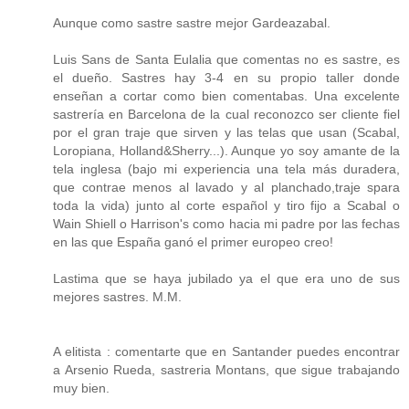
Aunque como sastre sastre mejor Gardeazabal.
Luis Sans de Santa Eulalia que comentas no es sastre, es
el dueño. Sastres hay 3-4 en su propio taller donde
enseñan a cortar como bien comentabas. Una excelente
sastrería en Barcelona de la cual reconozco ser cliente fiel
por el gran traje que sirven y las telas que usan (Scabal,
Loropiana, Holland&Sherry...). Aunque yo soy amante de la
tela inglesa (bajo mi experiencia una tela más duradera,
que contrae menos al lavado y al planchado,traje spara
toda la vida) junto al corte español y tiro fijo a Scabal o
Wain Shiell o Harrison's como hacia mi padre por las fechas
en las que España ganó el primer europeo creo!
Lastima que se haya jubilado ya el que era uno de sus
mejores sastres. M.M.
A elitista : comentarte que en Santander puedes encontrar
a Arsenio Rueda, sastreria Montans, que sigue trabajando
muy bien.