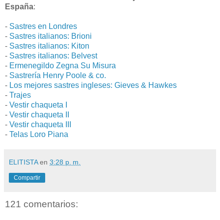
España
:
-
Sastres en Londres
-
Sastres italianos: Brioni
-
Sastres italianos: Kiton
-
Sastres italianos: Belvest
-
Ermenegildo Zegna Su Misura
-
Sastrería Henry Poole & co.
-
Los mejores sastres ingleses: Gieves & Hawkes
-
Trajes
-
Vestir chaqueta I
-
Vestir chaqueta II
-
Vestir chaqueta III
-
Telas Loro Piana
ELITISTA
en
3:28 p. m.
Compartir
121 comentarios: