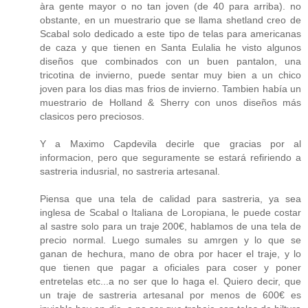
àra gente mayor o no tan joven (de 40 para arriba). no
obstante, en un muestrario que se llama shetland creo de
Scabal solo dedicado a este tipo de telas para americanas
de caza y que tienen en Santa Eulalia he visto algunos
diseños que combinados con un buen pantalon, una
tricotina de invierno, puede sentar muy bien a un chico
joven para los dias mas frios de invierno. Tambien había un
muestrario de Holland & Sherry con unos diseños más
clasicos pero preciosos.
Y a Maximo Capdevila decirle que gracias por al
informacion, pero que seguramente se estará refiriendo a
sastreria indusrial, no sastreria artesanal.
Piensa que una tela de calidad para sastreria, ya sea
inglesa de Scabal o Italiana de Loropiana, le puede costar
al sastre solo para un traje 200€, hablamos de una tela de
precio normal. Luego sumales su amrgen y lo que se
ganan de hechura, mano de obra por hacer el traje, y lo
que tienen que pagar a oficiales para coser y poner
entretelas etc...a no ser que lo haga el. Quiero decir, que
un traje de sastreria artesanal por menos de 600€ es