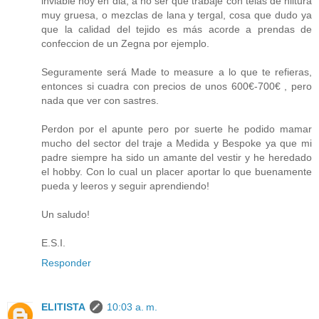
inviable hoy en dia, a no ser que trabaje con telas de hiltura
muy gruesa, o mezclas de lana y tergal, cosa que dudo ya
que la calidad del tejido es más acorde a prendas de
confeccion de un Zegna por ejemplo.
Seguramente será Made to measure a lo que te refieras,
entonces si cuadra con precios de unos 600€-700€ , pero
nada que ver con sastres.
Perdon por el apunte pero por suerte he podido mamar
mucho del sector del traje a Medida y Bespoke ya que mi
padre siempre ha sido un amante del vestir y he heredado
el hobby. Con lo cual un placer aportar lo que buenamente
pueda y leeros y seguir aprendiendo!
Un saludo!
E.S.I.
Responder
ELITISTA
10:03 a. m.