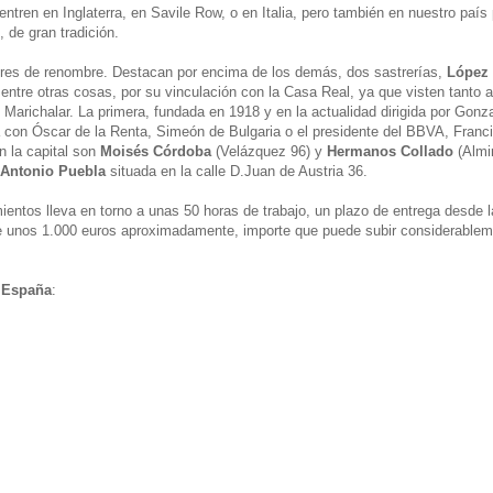
tren en Inglaterra, en Savile Row, o en Italia, pero también en nuestro paí
 de gran tradición.
res de renombre. Destacan por encima de los demás, dos sastrerías,
López
, entre otras cosas, por su vinculación con la Casa Real, ya que visten tanto 
Marichalar. La primera, fundada en 1918 y en la actualidad dirigida por Gonz
la con Óscar de la Renta, Simeón de Bulgaria o el presidente del BBVA, Franc
n la capital son
Moisés Córdoba
(Velázquez 96) y
Hermanos Collado
(Almir
Antonio Puebla
situada en la calle D.Juan de Austria 36.
entos lleva en torno a unas 50 horas de trabajo, un plazo de entrega desde 
de unos 1.000 euros aproximadamente, importe que puede subir considerable
e España
: