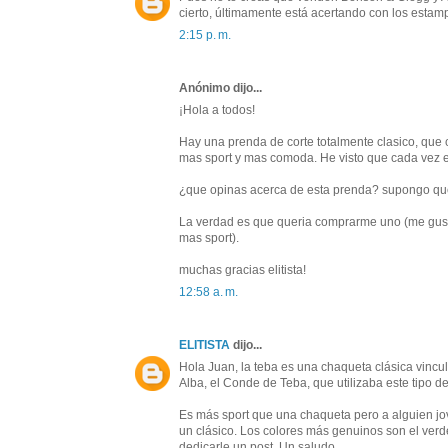
cierto, últimamente está acertando con los estam
2:15 p. m.
Anónimo dijo...
¡Hola a todos!
Hay una prenda de corte totalmente clasico, que
mas sport y mas comoda. He visto que cada vez e
¿que opinas acerca de esta prenda? supongo qu
La verdad es que queria comprarme uno (me gusta
mas sport).
muchas gracias elitista!
12:58 a. m.
ELITISTA
dijo...
Hola Juan, la teba es una chaqueta clásica vin
Alba, el Conde de Teba, que utilizaba este tipo de
Es más sport que una chaqueta pero a alguien jo
un clásico. Los colores más genuinos son el verd
dedicarle un post. Un saludo.