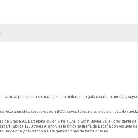
en vistió al príncipe en su boda ( con un uniforme de gala diseñado por él), y cuyos
e viste a muchos ejecutivos de BBVA y cuyos trajes no se muy bien cuánto cuesta
eo de Gracia 93, Barcelona, quien viste a Emilio Botín, Javier Valls ( presidente de
aspart.Fabrica 1200 trajes al año y es la única sastrería de España con escuela de
en Barcelona y ha vestido a siete generaciones de barceloneses.