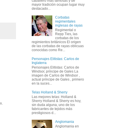
caballero más famosas y de
mayor tradición ocupan lugar muy
destacado...
Corbatas
regimentales
inglesas de rayas
Regimental o
Repp Ties, las
corbatas de los
regimientos británicos El origen
de las corbatas de rayas oblicuas
conocidas como Re...
Personajes Elitistas: Carlos de
Inglaterra
Personajes Elitistas: Carlos de
Windsor, príncipe de Gales La
imagen de Carlos de Windsor ,
actual príncipe de Gales , primero
en la suces...
Telas Holland & Sherry
Las mejores telas: Holland &
Sherry Holland & Sherry es hoy,
n.
sin duda alguna, uno de los
fabricantes de tejidos más
prestigiosos d...
Anglomania
Anglomania en