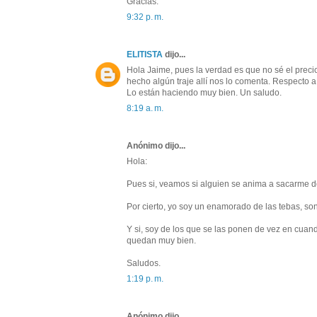
Gracias.
9:32 p. m.
ELITISTA
dijo...
Hola Jaime, pues la verdad es que no sé el preci
hecho algún traje allí nos lo comenta. Respecto a
Lo están haciendo muy bien. Un saludo.
8:19 a. m.
Anónimo dijo...
Hola:
Pues si, veamos si alguien se anima a sacarme de
Por cierto, yo soy un enamorado de las tebas, so
Y si, soy de los que se las ponen de vez en cua
quedan muy bien.
Saludos.
1:19 p. m.
Anónimo dijo...