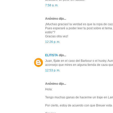
7:58 a. m.
Anónimo dijo...
¡Muchas gracias! la verdad es que la ropa de caza
Pues esperaré a poder leer tu post sobre el tem
estilo"?
Gracias otra vez!
12:26 p. m.
ELITISTA
dijo...
Juan, fíjate en el caso del Barbour o el husky. 
aconsejo que mires en alguna tienda de caza que 
12:53 p. m.
Anónimo dijo...
Hola:
Tengo muchas ganas de hacerme un traje en Larrai
Por cierto, estoy de acuerdo con que Breuer esta