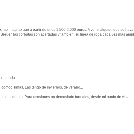
o, me imagino que a partir de unos 1.500-2.000 euros. A ver si alguien que se haya
 Breuer, las corbatas son acertadas y también, su línea de ropa cada vez más ampl
 la duda...
n comodisimas. Las tengo de inviernos, de verano...
ndo con corbata. Para ocasiones no demasiado formales, desde mi punto de vista