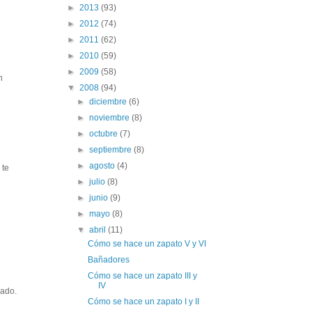
►
2013
(93)
►
2012
(74)
►
2011
(62)
►
2010
(59)
►
2009
(58)
n
▼
2008
(94)
►
diciembre
(6)
►
noviembre
(8)
►
octubre
(7)
►
septiembre
(8)
►
agosto
(4)
 te
►
julio
(8)
►
junio
(9)
►
mayo
(8)
▼
abril
(11)
Cómo se hace un zapato V y VI
Bañadores
Cómo se hace un zapato III y
IV
rado.
Cómo se hace un zapato I y II