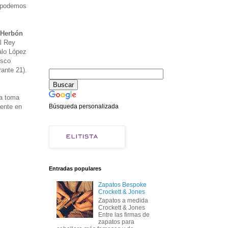
s podemos
 Herbón
al Rey
alo López
isco
ante 21).
la toma
mente en
Búsqueda personalizada
Entradas populares
Zapatos Bespoke
Crockett & Jones
Zapatos a medida
Crockett & Jones
Entre las firmas de
zapatos para