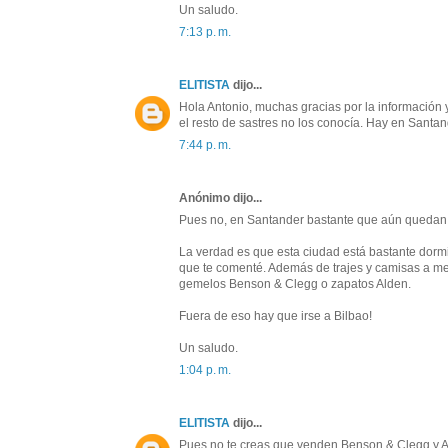
Un saludo.
7:13 p. m.
ELITISTA
dijo...
Hola Antonio, muchas gracias por la información y
el resto de sastres no los conocía. Hay en Sant
7:44 p. m.
Anónimo dijo...
Pues no, en Santander bastante que aún quedan ti
La verdad es que esta ciudad está bastante dormi
que te comenté. Además de trajes y camisas a m
gemelos Benson & Clegg o zapatos Alden.
Fuera de eso hay que irse a Bilbao!
Un saludo.
1:04 p. m.
ELITISTA
dijo...
Pues no te creas que venden Benson & Clegg y A