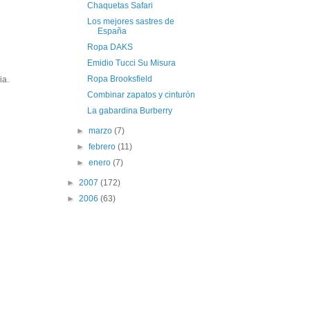
Chaquetas Safari
Los mejores sastres de
España
Ropa DAKS
Emidio Tucci Su Misura
Ropa Brooksfield
ia.
Combinar zapatos y cinturón
La gabardina Burberry
►
marzo
(7)
►
febrero
(11)
►
enero
(7)
►
2007
(172)
►
2006
(63)