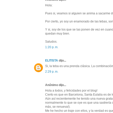
Hola:
Pues si, veamos si alguien se anima a sacarme de
Por cierto, yo soy un enamorado de las tebas, so
Y si, soy de los que se las ponen de vez en cua
quedan muy bien.
Saludos.
1:20 p. m.
ELITISTA
dijo...
Si, la teba es una prenda clásica. La combinación
2:29 p. m.
Anónimo dijo...
Hola a todos, y felicidades por el blog!
Cierto es que en Barcelona, Santa Eulalia es de 
Aún así recientemente he tenido una nueva grata 
normalmente lo que se oye es que una sastrería ci
más, se renueva!).
Me he hecho un traje con ellos, y la verdad es 