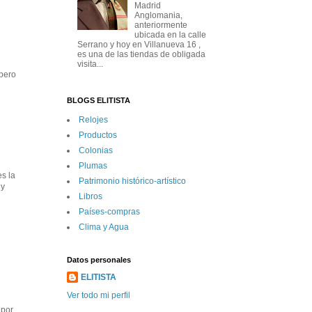
Madrid
Anglomania,
anteriormente
ubicada en la calle
Serrano y hoy en Villanueva 16 ,
es una de las tiendas de obligada
visita...
 pero
BLOGS ELITISTA
Relojes
Productos
Colonias
Plumas
s la
Patrimonio histórico-artí­stico
 y
Libros
Paí­ses-compras
Clima y Agua
Datos personales
ELITISTA
Ver todo mi perfil
 por