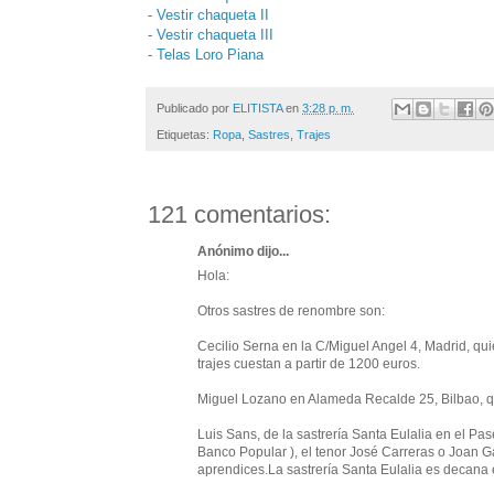
-
Vestir chaqueta II
-
Vestir chaqueta III
-
Telas Loro Piana
Publicado por
ELITISTA
en
3:28 p. m.
Etiquetas:
Ropa
,
Sastres
,
Trajes
121 comentarios:
Anónimo dijo...
Hola:
Otros sastres de renombre son:
Cecilio Serna en la C/Miguel Angel 4, Madrid, qui
trajes cuestan a partir de 1200 euros.
Miguel Lozano en Alameda Recalde 25, Bilbao, qu
Luis Sans, de la sastrería Santa Eulalia en el Pas
Banco Popular ), el tenor José Carreras o Joan G
aprendices.La sastrería Santa Eulalia es decana 