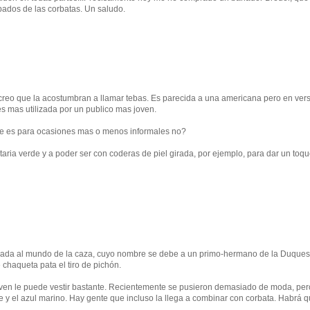
pados de las corbatas. Un saludo.
 creo que la acostumbran a llamar tebas. Es parecida a una americana pero en ver
s mas utilizada por un publico mas joven.
e es para ocasiones mas o menos informales no?
ria verde y a poder ser con coderas de piel girada, por ejemplo, para dar un toq
culada al mundo de la caza, cuyo nombre se debe a un primo-hermano de la Duque
 chaqueta pata el tiro de pichón.
ven le puede vestir bastante. Recientemente se pusieron demasiado de moda, per
e y el azul marino. Hay gente que incluso la llega a combinar con corbata. Habrá 