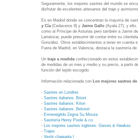
Seguramente, los mejores sastres del mundo se encuen
disfrutar de excelentes artesanos del traje y asimismo,
Es en Madrid donde se concentran la mayoría de sast
y Cía
(Cedaceros 9) y
Jaime Gallo
(Ayala 27), y ello
como al Príncipe de Asturias pero también a Jaime de 
Larrainzar, puede presumir de contar entre su cliente
González. Otros establecimientos a tener en cuenta e
Fuera de Madrid, en Valencia, destaca la sastrería de
Un
traje a medida
confeccionado en estos establecimi
de medidas de un mes y medio y su precio, a partir 
función del tejido escogido.
Información relacionada con
Los mejores sastres d
-
Sastres en Londres
-
Sastres italianos: Brioni
-
Sastres italianos: Kiton
-
Sastres italianos: Belvest
-
Ermenegildo Zegna Su Misura
-
Sastrería Henry Poole & co.
-
Los mejores sastres ingleses: Gieves & Hawkes
-
Trajes
-
Vestir chaqueta I