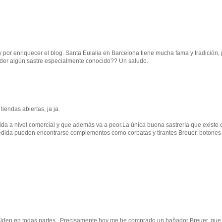
 por enriquecer el blog. Santa Eulalia en Barcelona tiene mucha fama y tradición,
ander algún sastre especialmente conocido?? Un saludo.
endas abiertas, ja ja.
da a nivel comercial y que además va a peor.La única buena sastrería que existe e
edida pueden encontrarse complementos como corbatas y tirantes Breuer, botones
lden en todas partes...Precisamente hoy me he comprado un bañador Breuer, que