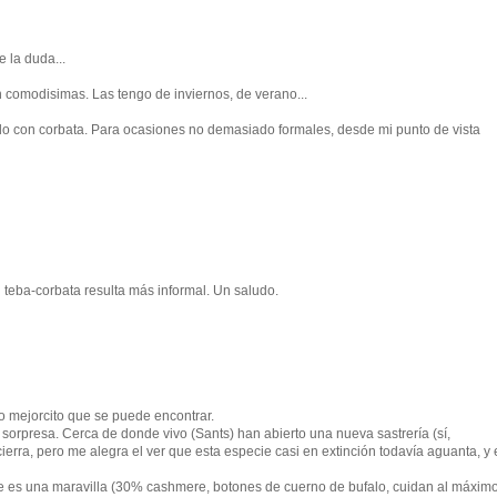
 la duda...
n comodisimas. Las tengo de inviernos, de verano...
ndo con corbata. Para ocasiones no demasiado formales, desde mi punto de vista
 teba-corbata resulta más informal. Un saludo.
lo mejorcito que se puede encontrar.
sorpresa. Cerca de donde vivo (Sants) han abierto una nueva sastrería (sí,
erra, pero me alegra el ver que esta especie casi en extinción todavía aguanta, y 
que es una maravilla (30% cashmere, botones de cuerno de bufalo, cuidan al máxim