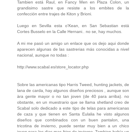
Tambien está Raul, en Fancy Men en Plaza Colon, un
grandisimo sastre que resiste a los embites de la
confección entre trajes de Kiton y Brioni.
Luego en Sevilla esta o'Kean, en San Sebastian está
Cortes Busselo en la Calle Hernani.. no se, hay muchos.
A mi me pasó un amigo un enlace que os dejo aqui donde
aparecen algunas de las sastrerias más conocidas a nivel
nacional, aunque no todas :
http://www.scabal.es/store_locator.php
Sobre las americanas tipo Harris Tweed, hunting jackets, de
lana de carda, hay algunos diseños preciosos , aunque son
àra gente mayor o no tan joven (de 40 para arriba). no
obstante, en un muestrario que se llama shetland creo de
Scabal solo dedicado a este tipo de telas para americanas
de caza y que tienen en Santa Eulalia he visto algunos
diseños que combinados con un buen pantalon, una
tricotina de invierno, puede sentar muy bien a un chico
joven para los dias mas frios de invierno. Tambien había un