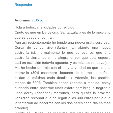
Responder
Anónimo
7:36 p. m.
Hola a todos, y felicidades por el blog!
Cierto es que en Barcelona, Santa Eulalia es de lo mejorcito
que se puede encontrar.
Aún así recientemente he tenido una nueva grata sorpresa.
Cerca de donde vivo (Sants) han abierto una nueva
sastrería (sí, normalmente lo que se oye es que una
sastrería cierra, pero me alegra el ver que esta especie
casi en extinción todavía aguanta, y es más, se renueva!).
Me he hecho un traje con ellos, y la verdad es que es una
maravilla (30% cashmere, botones de cuerno de bufalo,
cuidan al máximo cada detalle...). Además, los precios,
menos de 600€. También hacen zapatos a medida, estoy
dudando entre hacerme unos oxford semibrogue negros o
unos derby (shannon) marrones, pero quizás la próxima
vez (creo recordar que no llegan a los 300 euros por lo que
la tentación de hacerme con los dos pares cada día es más
grande!)
Desde aquí lanzo una pregunta: qué tipo de zapatos son