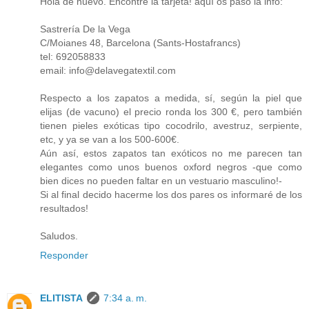
Hola de nuevo. Encontré la tarjeta! aquí os paso la info:
Sastrería De la Vega
C/Moianes 48, Barcelona (Sants-Hostafrancs)
tel: 692058833
email: info@delavegatextil.com
Respecto a los zapatos a medida, sí, según la piel que
elijas (de vacuno) el precio ronda los 300 €, pero también
tienen pieles exóticas tipo cocodrilo, avestruz, serpiente,
etc, y ya se van a los 500-600€.
Aún así, estos zapatos tan exóticos no me parecen tan
elegantes como unos buenos oxford negros -que como
bien dices no pueden faltar en un vestuario masculino!-
Si al final decido hacerme los dos pares os informaré de los
resultados!
Saludos.
Responder
ELITISTA
7:34 a. m.