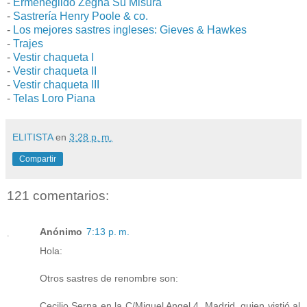
-
Ermenegildo Zegna Su Misura
-
Sastrería Henry Poole & co.
-
Los mejores sastres ingleses: Gieves & Hawkes
-
Trajes
-
Vestir chaqueta I
-
Vestir chaqueta II
-
Vestir chaqueta III
-
Telas Loro Piana
ELITISTA
en
3:28 p. m.
Compartir
121 comentarios:
Anónimo
7:13 p. m.
Hola:
Otros sastres de renombre son:
Cecilio Serna en la C/Miguel Angel 4, Madrid, quien vistió al