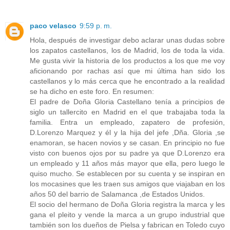
paco velasco
9:59 p. m.
Hola, después de investigar debo aclarar unas dudas sobre
los zapatos castellanos, los de Madrid, los de toda la vida.
Me gusta vivir la historia de los productos a los que me voy
aficionando por rachas así que mi última han sido los
castellanos y lo más cerca que he encontrado a la realidad
se ha dicho en este foro. En resumen:
El padre de Doña Gloria Castellano tenía a principios de
siglo un tallercito en Madrid en el que trabajaba toda la
familia. Entra un empleado, zapatero de profesión,
D.Lorenzo Marquez y él y la hija del jefe ,Dña. Gloria ,se
enamoran, se hacen novios y se casan. En principio no fue
visto con buenos ojos por su padre ya que D.Lorenzo era
un empleado y 11 años más mayor que ella, pero luego le
quiso mucho. Se establecen por su cuenta y se inspiran en
los mocasines que les traen sus amigos que viajaban en los
años 50 del barrio de Salamanca ,de Estados Unidos.
El socio del hermano de Doña Gloria registra la marca y les
gana el pleito y vende la marca a un grupo industrial que
también son los dueños de Pielsa y fabrican en Toledo cuyo