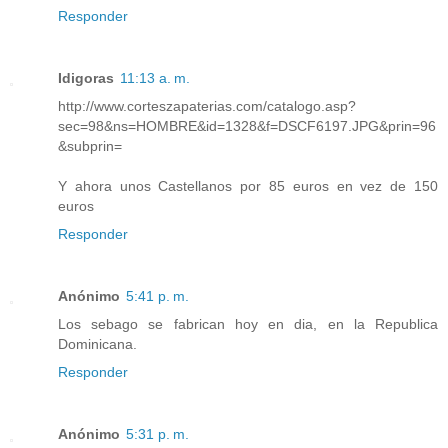
Responder
Idigoras
11:13 a. m.
http://www.corteszapaterias.com/catalogo.asp?
sec=98&ns=HOMBRE&id=1328&f=DSCF6197.JPG&prin=96
&subprin=
Y ahora unos Castellanos por 85 euros en vez de 150
euros
Responder
Anónimo
5:41 p. m.
Los sebago se fabrican hoy en dia, en la Republica
Dominicana.
Responder
Anónimo
5:31 p. m.